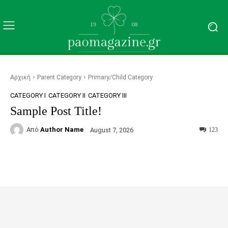
Αρχική
Parent Category
Primary/Child Category
CATEGORY I
CATEGORY II
CATEGORY III
Sample Post Title!
Από
Author Name
August 7, 2026
123
Facebook
Twitter
Pinterest