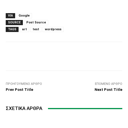
VIA
Google
SOURCE
Post Source
TAGS
art
test
wordpress
Facebook
Twitter
Pinterest
ΠΡΟΗΓΟΎΜΕΝΟ ΆΡΘΡΟ
ΕΠΌΜΕΝΟ ΆΡΘΡΟ
Prev Post Title
Next Post Title
ΣΧΕΤΙΚΆ ΆΡΘΡΑ