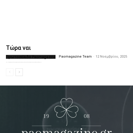
Τώρα ναι
Πρωτοσέλιδο Paomagazine
Paomagazine Team
-
12 Νοεμβρίου, 2025
Το PAOMagazine απέκτησε το δικό του εξώφυλλο ώστε να σας μεταφέρει τον παλμό των ειδήσεων γύρω από την μεγαλύτερη ομάδα της Ελλάδας. Σε κάθε...