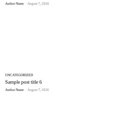
Author Name
-
August 7, 2026
UNCATEGORIZED
Sample post title 6
Author Name
-
August 7, 2026