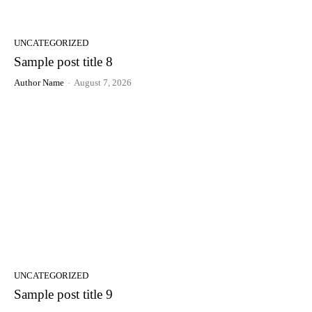
UNCATEGORIZED
Sample post title 8
Author Name
-
August 7, 2026
UNCATEGORIZED
Sample post title 9