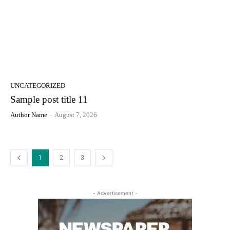
UNCATEGORIZED
Sample post title 11
Author Name
-
August 7, 2026
1
2
3
- Advertisement -