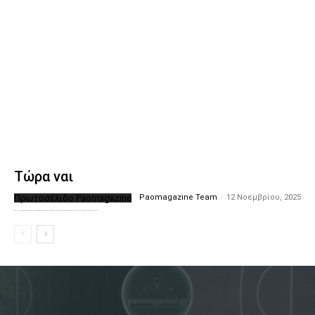
Τώρα ναι
Πρωτοσέλιδο Paomagazine
Paomagazine Team
-
12 Νοεμβρίου, 2025
Το PAOMagazine απέκτησε το δικό του εξώφυλλο ώστε να σας μεταφέρει τον παλμό των ειδήσεων γύρω από την μεγαλύτερη ομάδα της Ελλάδας. Σε κάθε...