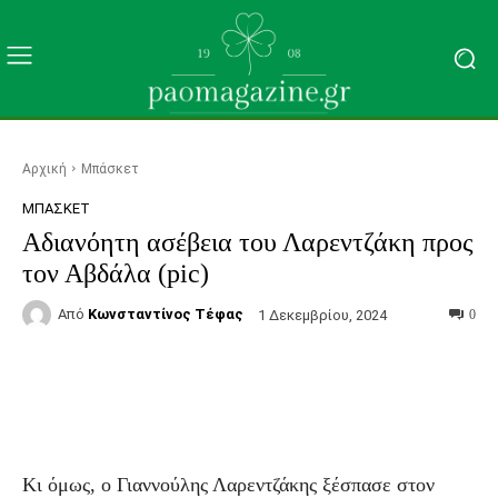
Αρχική
Μπάσκετ
ΜΠΆΣΚΕΤ
Αδιανόητη ασέβεια του Λαρεντζάκη προς
τον Αβδάλα (pic)
Από
Κωνσταντίνος Τέφας
1 Δεκεμβρίου, 2024
0
Facebook
Τυπώνω
Viber
C
Κι όμως, ο Γιαννούλης Λαρεντζάκης ξέσπασε στον