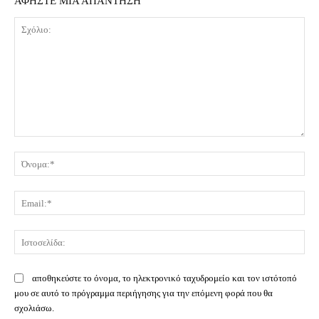
ΑΦΗΣΤΕ ΜΙΑ ΑΠΑΝΤΗΣΗ
Σχόλιο:
Όν
Ema
Ισ
αποθηκεύστε το όνομα, το ηλεκτρονικό ταχυδρομείο και τον ιστότοπό
μου σε αυτό το πρόγραμμα περιήγησης για την επόμενη φορά που θα
σχολιάσω.