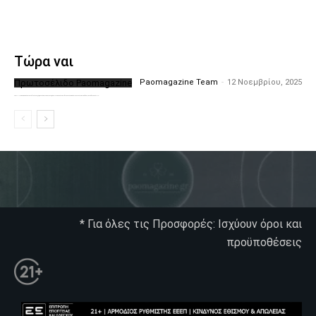
Τώρα ναι
Πρωτοσέλιδο Paomagazine
Paomagazine Team
-
12 Νοεμβρίου, 2025
Το PAOMagazine απέκτησε το δικό του εξώφυλλο ώστε να σας μεταφέρει τον παλμό των ειδήσεων γύρω από την μεγαλύτερη ομάδα της Ελλάδας. Σε κάθε...
* Για όλες τις Προσφορές: Ισχύουν όροι και
προϋποθέσεις