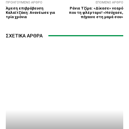
ΠΡΟΗΓΟΎΜΕΝΟ ΆΡΘΡΟ
ΕΠΌΜΕΝΟ ΆΡΘΡΟ
Άμεση επιβράβευση
Ράνια Τζίμα: «Δίκασε» νεαρό
Καλαϊτζάκη: Ανανέωσε για
που τη φλέρταρε! «Ησύχασε,
τρία χρόνια
πήγαινε στη μαμά σου»
ΣΧΕΤΙΚΆ ΆΡΘΡΑ