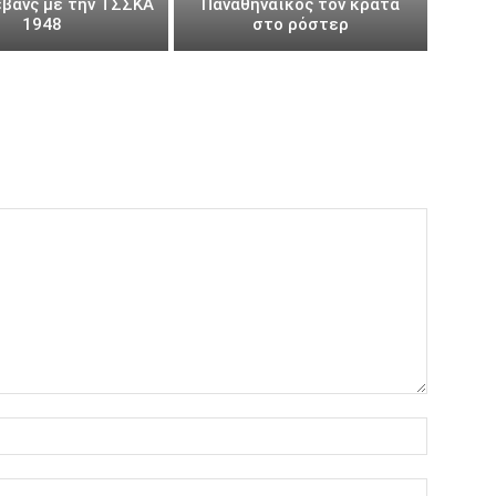
εβάνς με την ΤΣΣΚΑ
Παναθηναϊκός τον κρατά
1948
στο ρόστερ
Όνομα:*
Email:*