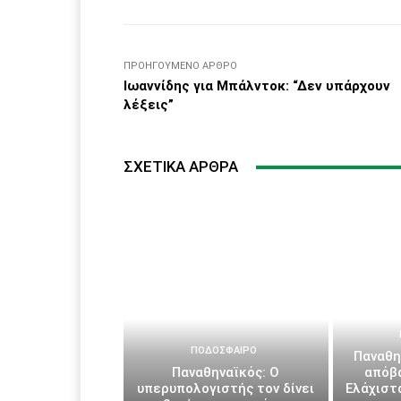
ΠΡΟΗΓΟΎΜΕΝΟ ΆΡΘΡΟ
Ιωαννίδης για Μπάλντοκ: “Δεν υπάρχουν
λέξεις”
ΣΧΕΤΙΚΆ ΆΡΘΡΑ
ΠΟΔΌΣΦΑΙΡΟ
Παναθη
Παναθηναϊκός: Ο
απόβ
υπερυπολογιστής τον δίνει
Ελάχιστα