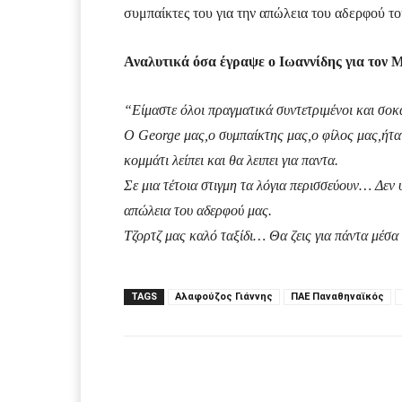
συμπαίκτες του για την απώλεια του αδερφού το
Αναλυτικά όσα έγραψε ο Ιωαννίδης για τον 
“Είμαστε όλοι πραγματικά συντετριμένοι και σοκ
Ο George μας,ο συμπαίκτης μας,ο φίλος μας,ήταν
κομμάτι λείπει και θα λειπει για παντα.
Σε μια τέτοια στιγμη τα λόγια περισσεύουν… Δεν 
απώλεια του αδερφού μας.
Τζορτζ μας καλό ταξίδι… Θα ζεις για πάντα μέσα
TAGS
Αλαφούζος Γιάννης
ΠΑΕ Παναθηναϊκός
Facebook
μερίδιο