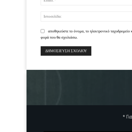
αποθηκεύστε το όνομα, το ηλεκτρονικό ταχυδρομείο 
φορά που θα σχολιάσω.
* Γι