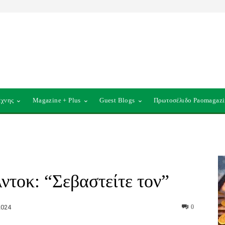
έχνης
Magazine + Plus
Guest Blogs
Πρωτοσέλιδο Paomagazi
τοκ: “Σεβαστείτε τον”
2024
0