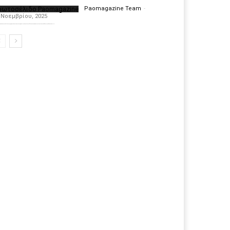
ρωτοσέλιδο Paomagazine
Paomagazine Team
-
 Νοεμβρίου, 2025
πέκτησε το δικό του εξώφυλλο ώστε να σας μεταφέρει τον παλμό των ειδήσεων γύρω από την μεγαλύτερη ομάδα της Ελλάδας. Σε κάθε...