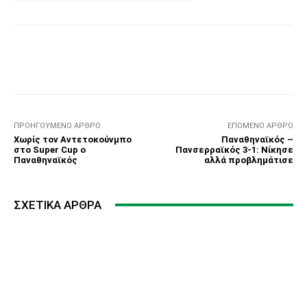
Facebook
Τυπώνω
Viber
C
ΠΡΟΗΓΟΎΜΕΝΟ ΆΡΘΡΟ
ΕΠΌΜΕΝΟ ΆΡΘΡΟ
Χωρίς τον Αντετοκούνμπο
Παναθηναϊκός –
στο Super Cup ο
Πανσερραϊκός 3-1: Νίκησε
Παναθηναϊκός
αλλά προβλημάτισε
ΣΧΕΤΙΚΆ ΆΡΘΡΑ