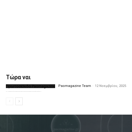
Τώρα ναι
Πρωτοσέλιδο Paomagazine
Paomagazine Team
-
12 Νοεμβρίου, 2025
Το PAOMagazine απέκτησε το δικό του εξώφυλλο ώστε να σας μεταφέρει τον παλμό των ειδήσεων γύρω από την μεγαλύτερη ομάδα της Ελλάδας. Σε κάθε...