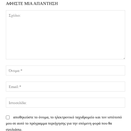
ΑΦΗΣΤΕ ΜΙΑ ΑΠΑΝΤΗΣΗ
Σχόλιο:
Όν
Ema
Ισ
αποθηκεύστε το όνομα, το ηλεκτρονικό ταχυδρομείο και τον ιστότοπό
μου σε αυτό το πρόγραμμα περιήγησης για την επόμενη φορά που θα
σχολιάσω.