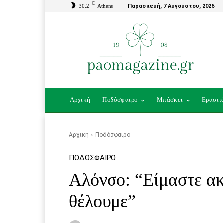
C
30.2
Athens
Παρασκευή, 7 Αυγούστου, 2026
Αρχική
Ποδόσφαιρο
Μπάσκετ
Ερασιτ
Αρχική
Ποδόσφαιρο
ΠΟΔΌΣΦΑΙΡΟ
Αλόνσο: “Είμαστε ακ
θέλουμε”