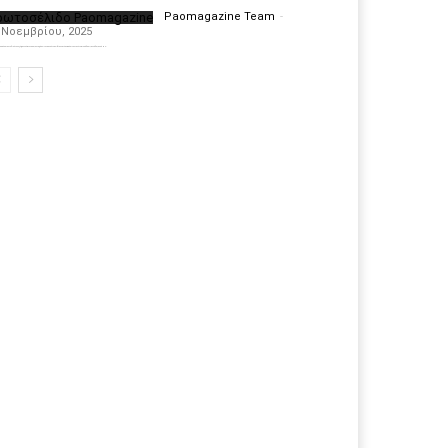
ρωτοσέλιδο Paomagazine
Paomagazine Team
-
 Νοεμβρίου, 2025
πέκτησε το δικό του εξώφυλλο ώστε να σας μεταφέρει τον παλμό των ειδήσεων γύρω από την μεγαλύτερη ομάδα της Ελλάδας. Σε κάθε...