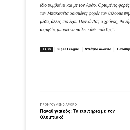
ίδιο συμβαίνει και με τον Αράο. Ορισμένες φορές
τον Μπακασέτα ορισμένες φορές τον θέλουμε ψηλά
μέσα, άλλες πιο έξω. Περνώντας ο χρόνος, θα εί
ακριβώς μπορεί να παίξει κάθε παίκτης”.
TAGS
Super League
Ντιέγκο Αλόνσο
Παναθη
Facebook
μερίδιο
ΠΡΟΗΓΟΎΜΕΝΟ ΆΡΘΡΟ
Παναθηναϊκός: Τα εισιτήρια με τον
Ολυμπιακό