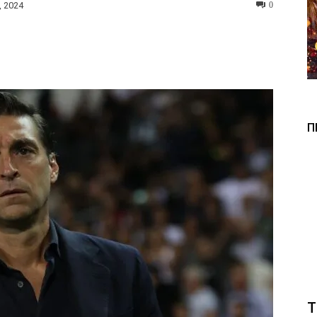
, 2024
0
Viber
Copy URL
Π
Τ