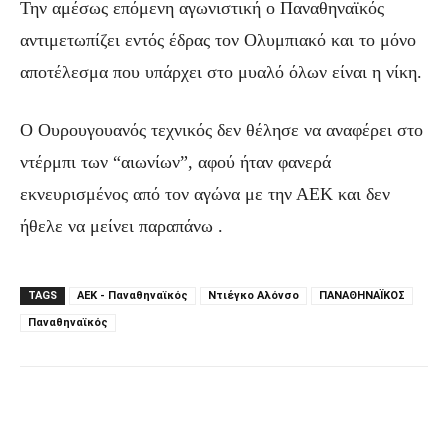
Την αμέσως επόμενη αγωνιστική ο Παναθηναϊκός
αντιμετωπίζει εντός έδρας τον Ολυμπιακό και το μόνο
αποτέλεσμα που υπάρχει στο μυαλό όλων είναι η νίκη.
Ο Ουρουγουανός τεχνικός δεν θέλησε να αναφέρει στο
ντέρμπι των “αιωνίων”, αφού ήταν φανερά
εκνευρισμένος από τον αγώνα με την ΑΕΚ και δεν
ήθελε να μείνει παραπάνω .
TAGS
ΑΕΚ - Παναθηναϊκός
Ντιέγκο Αλόνσο
ΠΑΝΑΘΗΝΑΪΚΟΣ
Παναθηναϊκός
Facebook
Τυπώνω
Viber
C