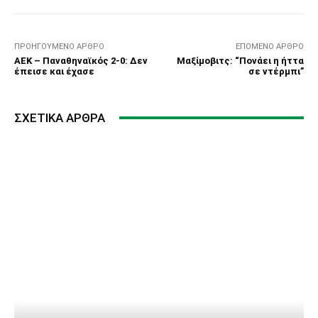
ΠΡΟΗΓΟΎΜΕΝΟ ΆΡΘΡΟ
ΕΠΌΜΕΝΟ ΆΡΘΡΟ
ΑΕΚ – Παναθηναϊκός 2-0: Δεν
Μαξίμοβιτς: “Πονάει η ήττα
έπεισε και έχασε
σε ντέρμπι”
ΣΧΕΤΙΚΆ ΆΡΘΡΑ