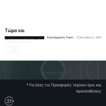
Τώρα ναι
Πρωτοσέλιδο Paomagazine
Paomagazine Team
-
12 Νοεμβρίου, 2025
Το PAOMagazine απέκτησε το δικό του εξώφυλλο ώστε να σας μεταφέρει τον παλμό των ειδήσεων γύρω από την μεγαλύτερη ομάδα της Ελλάδας. Σε κάθε...
* Για όλες τις Προσφορές: Ισχύουν όροι και
προϋποθέσεις