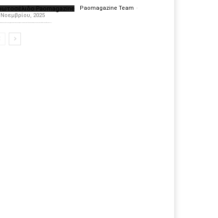
ρωτοσέλιδο Paomagazine
Paomagazine Team
-
 Νοεμβρίου, 2025
πέκτησε το δικό του εξώφυλλο ώστε να σας μεταφέρει τον παλμό των ειδήσεων γύρω από την μεγαλύτερη ομάδα της Ελλάδας. Σε κάθε...