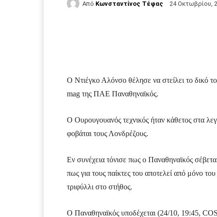
Από
Κωνσταντίνος Τέφας
24 Οκτωβρίου, 
Facebook
Τυπώνω
Ο Ντιέγκο Αλόνσο θέλησε να στείλει το δικό τ
mag της ΠΑΕ Παναθηναϊκός.
Ο Ουρουγουανός τεχνικός ήταν κάθετος στα λεγό
φοβάται τους Λονδρέζους.
Εν συνέχεια τόνισε πως ο Παναθηναϊκός σέβετα
πως για τους παίκτες του αποτελεί από μόνο του
τριφύλλι στο στήθος.
Ο Παναθηναϊκός υποδέχεται (24/10, 19:45,