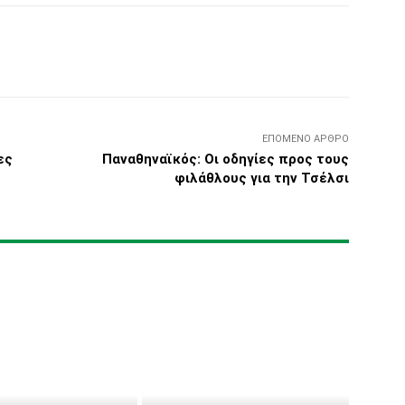
Τυπώνω
Viber
Copy URL
ΕΠΌΜΕΝΟ ΆΡΘΡΟ
ες
Παναθηναϊκός: Οι οδηγίες προς τους
φιλάθλους για την Τσέλσι