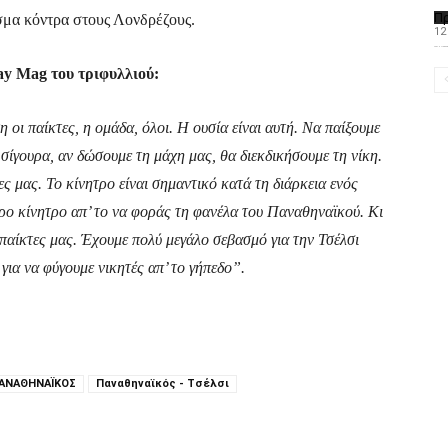
Π
σμα κόντρα στους Λονδρέζους.
12
Το PAOMagazine α
ay Mag του τριφυλλιού:
η οι παίκτες, η ομάδα, όλοι. Η ουσία είναι αυτή. Να παίξουμε
σίγουρα, αν δώσουμε τη μάχη μας, θα διεκδικήσουμε τη νίκη.
ς μας. Το κίνητρο είναι σημαντικό κατά τη διάρκεια ενός
ρο κίνητρο απ’ το να φοράς τη φανέλα του Παναθηναϊκού. Kι
 παίκτες μας. Έχουμε πολύ μεγάλο σεβασμό για την Τσέλσι
για να φύγουμε νικητές απ’ το γήπεδο”.
ΑΝΑΘΗΝΑΪΚΟΣ
Παναθηναϊκός - Τσέλσι