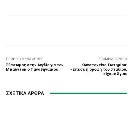
Facebook
Τυπώνω
Viber
C
ΠΡΟΗΓΟΎΜΕΝΟ ΆΡΘΡΟ
ΕΠΌΜΕΝΟ ΆΡΘΡΟ
Σύσσωμος στην Αγγλία για τον
Κωνσταντίνα Σωτηρίου:
Μπάλντοκ ο Παναθηναϊκός
«Έπεσε η οροφή του σταδίου,
είχαμε Άγιο»
ΣΧΕΤΙΚΆ ΆΡΘΡΑ