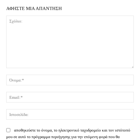
ΑΦΗΣΤΕ ΜΙΑ ΑΠΑΝΤΗΣΗ
Σχόλιο:
Όν
Ema
Ισ
αποθηκεύστε το όνομα, το ηλεκτρονικό ταχυδρομείο και τον ιστότοπό
μου σε αυτό το πρόγραμμα περιήγησης για την επόμενη φορά που θα