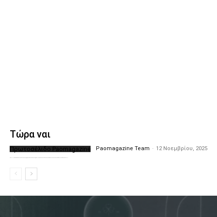
Τώρα ναι
Πρωτοσέλιδο Paomagazine
Paomagazine Team
-
12 Νοεμβρίου, 2025
Το PAOMagazine απέκτησε το δικό του εξώφυλλο ώστε να σας μεταφέρει τον παλμό των ειδήσεων γύρω από την μεγαλύτερη ομάδα της Ελλάδας. Σε κάθε...