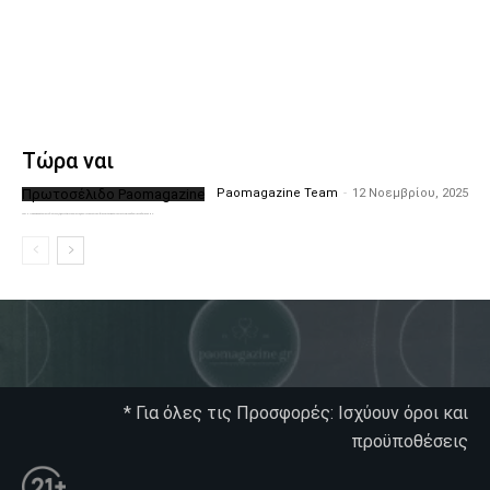
Τώρα ναι
Πρωτοσέλιδο Paomagazine
Paomagazine Team
-
12 Νοεμβρίου, 2025
Το PAOMagazine απέκτησε το δικό του εξώφυλλο ώστε να σας μεταφέρει τον παλμό των ειδήσεων γύρω από την μεγαλύτερη ομάδα της Ελλάδας. Σε κάθε...
* Για όλες τις Προσφορές: Ισχύουν όροι και
προϋποθέσεις