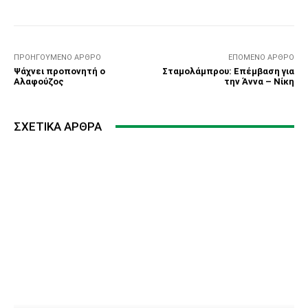
ΠΡΟΗΓΟΎΜΕΝΟ ΆΡΘΡΟ
ΕΠΌΜΕΝΟ ΆΡΘΡΟ
Ψάχνει προπονητή ο
Σταμολάμπρου: Επέμβαση για
Αλαφούζος
την Άννα – Νίκη
ΣΧΕΤΙΚΆ ΆΡΘΡΑ