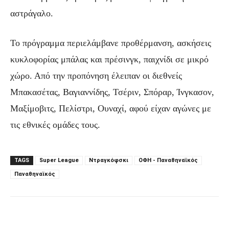
αστράγαλο.
Το πρόγραμμα περιελάμβανε προθέρμανση, ασκήσεις
κυκλοφορίας μπάλας και πρέσινγκ, παιχνίδι σε μικρό
χώρο. Από την προπόνηση έλειπαν οι διεθνείς
Μπακασέτας, Βαγιαννίδης, Τσέριν, Σπόραρ, Ίνγκασον,
Μαξίμοβιτς, Πελίστρι, Ουναχί, αφού είχαν αγώνες με
τις εθνικές ομάδες τους.
TAGS
Super League
Ντραγκόφσκι
ΟΦΗ - Παναθηναϊκός
Παναθηναϊκός
Facebook
Τυπώνω
Viber
C