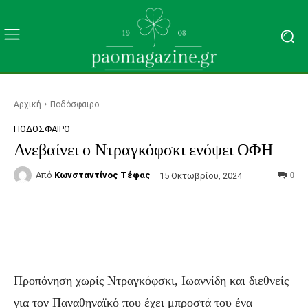
Αρχική
Ποδόσφαιρο
ΠΟΔΌΣΦΑΙΡΟ
Ανεβαίνει ο Ντραγκόφσκι ενόψει ΟΦΗ
Από
Κωνσταντίνος Τέφας
15 Οκτωβρίου, 2024
0
Facebook
Τυπώνω
Viber
C
Προπόνηση χωρίς Ντραγκόφσκι, Ιωαννίδη και διεθνείς
για τον Παναθηναϊκό που έχει μπροστά του ένα