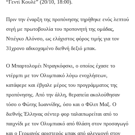
“Γεντί Κουλέ” (20/10, 18:00).
Πριν την έναρξη της προπόνησης τηρήθηκε ενός λεπτού
σιγή με πρωτοβουλία του προπονητή της ομάδας,
Ντιέγκο Αλόνσο, ως ελάχιστος φόρος τιμής για τον
31χρονο αδικοχαμένο διεθνή δεξιό μπακ.
Ο Μπαρτολομέι Ντραγκόφσκι, ο οποίος έχασε το
ντέρμπι με τον Ολυμπιακό λόγω ενοχλήσεων,
κατάφερε και έβγαλε μέρος του προγράμματος της
προπόνησης. Από την άλλη, θεραπεία ακολούθησαν
τόσο ο Φώτης Ιωαννίδης, όσο και ο Φίλιπ Μαξ. Ο
διεθνής Έλληνας σέντερ φορ ταλαιπωρείται από το
παιχνίδι με τον Ολυμπιακό από θλάση στον προσαγωγό
και ο Γερμανός αριστερός μπακ από φλεγμονή στον