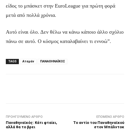
είδος το μπάσκετ στην EuroLeague για πρώτη φορά
μετά από πολλά χρόνια.
Αυτό είναι όλο. Δεν θέλω να κάνω κάποιο άλλο σχόλιο
πάνω σε αυτό. Ο κόσμος καταλαβαίνει τι εννοώ”.
TAGS
Αταμάν
ΠΑΝΑΘΗΝΑΪΚΟΣ
Facebook
Τυπώνω
Viber
C
ΠΡΟΗΓΟΎΜΕΝΟ ΆΡΘΡΟ
ΕΠΌΜΕΝΟ ΆΡΘΡΟ
Παναθηναϊκός: Κάτι φταίει,
Το αντίο του Παναθηναϊκού
αλλά θα το βρει
στον Μπάλντοκ