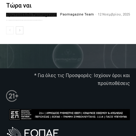
Τώρα ναι
Πρωτοσέλιδο Paomagazine
Paomagazine Team
-
12 Νοεμβρίου, 2025
Το PAOMagazine απέκτησε το δικό του εξώφυλλο ώστε να σας μεταφέρει τον παλμό των ειδήσεων γύρω από την μεγαλύτερη ομάδα της Ελλάδας. Σε κάθε...
* Για όλες τις Προσφορές: Ισχύουν όροι και
προϋποθέσεις