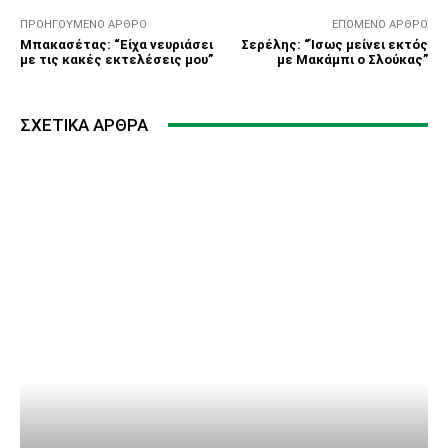
ΠΡΟΗΓΟΎΜΕΝΟ ΆΡΘΡΟ
ΕΠΌΜΕΝΟ ΆΡΘΡΟ
Μπακασέτας: “Είχα νευριάσει
Σερέλης: “Ίσως μείνει εκτός
με τις κακές εκτελέσεις μου”
με Μακάμπι ο Σλούκας”
ΣΧΕΤΙΚΆ ΆΡΘΡΑ