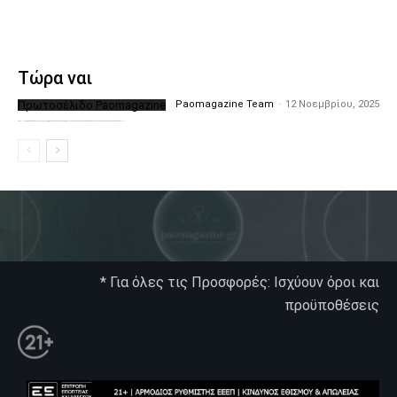
Τώρα ναι
Πρωτοσέλιδο Paomagazine
Paomagazine Team
-
12 Νοεμβρίου, 2025
Το PAOMagazine απέκτησε το δικό του εξώφυλλο ώστε να σας μεταφέρει τον παλμό των ειδήσεων γύρω από την μεγαλύτερη ομάδα της Ελλάδας. Σε κάθε...
* Για όλες τις Προσφορές: Ισχύουν όροι και
προϋποθέσεις