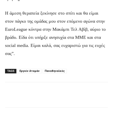
Η άμεση θεραπεία ξεκίνησε στο σπίτι και θα είμαι
στον πάγκο της ομάδας μου στον επόμενο αγώνα στην
EuroLeague κόντρα στην Μακάμπι Τελ Αβίβ, αύριο το
βράδυ. Είδα ότι υπήρξε ανησυχία στα ΜΜΕ και στα
social media. Είμαι καλά, σας ευχαριστώ για τις ευχές
σας”.
TAGS
Εργκίν Αταμάν
Παναθηναϊκός
Facebook
Τυπώνω
Viber
C