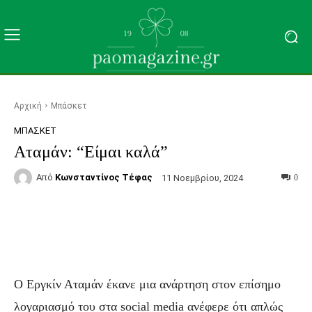
Αρχική
Μπάσκετ
ΜΠΆΣΚΕΤ
Αταμάν: “Είμαι καλά”
Από
Κωνσταντίνος Τέφας
11 Νοεμβρίου, 2024
0
Facebook
Τυπώνω
Viber
C
Ο Εργκίν Αταμάν έκανε μια ανάρτηση στον επίσημο
λογαριασμό του στα social media ανέφερε ότι απλώς