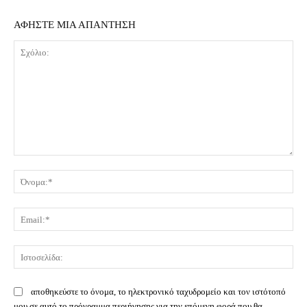
ΑΦΗΣΤΕ ΜΙΑ ΑΠΑΝΤΗΣΗ
Σχόλιο:
Όν
Ema
Ισ
αποθηκεύστε το όνομα, το ηλεκτρονικό ταχυδρομείο και τον ιστότοπό
μου σε αυτό το πρόγραμμα περιήγησης για την επόμενη φορά που θα