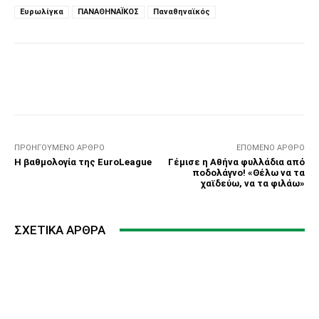
Ευρωλίγκα
ΠΑΝΑΘΗΝΑΪΚΟΣ
Παναθηναϊκός
Facebook
Τυπώνω
Viber
C
ΠΡΟΗΓΟΎΜΕΝΟ ΆΡΘΡΟ
ΕΠΌΜΕΝΟ ΆΡΘΡΟ
Η βαθμολογία της EuroLeague
Γέμισε η Αθήνα φυλλάδια από
ποδολάγνο! «Θέλω να τα
χαϊδεύω, να τα φιλάω»
ΣΧΕΤΙΚΆ ΆΡΘΡΑ