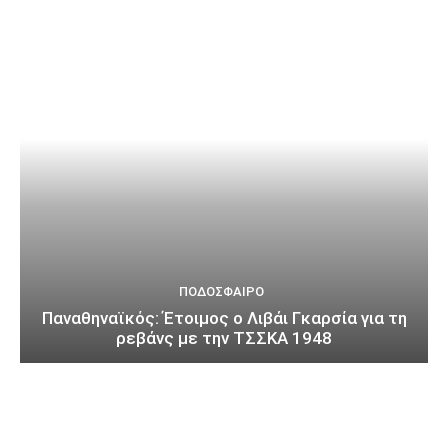
ΠΟΔΌΣΦΑΙΡΟ
Παναθηναϊκός: Έτοιμος ο Λιβάι Γκαρσία για τη
ρεβάνς με την ΤΣΣΚΑ 1948