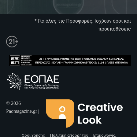
* Για όλες τις Προσφορές: Ισχύουν όροι και
προϋποθέσεις
© 2026 -
Paomagazine.gr |
Όροι χρήσης
Πολιτική απορρήτου
Επικοινωνία