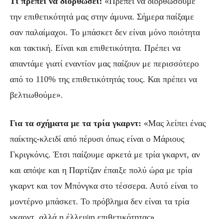
Τι πρέπει να διορθώσει:
«Πρέπει να διορθώσουμε
την επιθετικότητά μας στην άμυνα. Σήμερα παίξαμε
σαν παλαίμαχοι. Το μπάσκετ δεν είναι μόνο ποιότητα
και τακτική. Είναι και επιθετικότητα. Πρέπει να
απαντάμε γιατί εναντίον μας παίζουν με περισσότερο
από το 110% της επιθετικότητάς τους. Και πρέπει να
βελτιωθούμε».
Για τα σχήματα με τα τρία γκαρντ:
«Μας λείπει ένας
παίκτης-κλειδί από πέρυσι όπως είναι ο Μάριους
Γκριγκόνις. Έτσι παίζουμε αρκετά με τρία γκαρντ, αν
και απόψε και η Παρτίζαν έπαιξε πολύ ώρα με τρία
γκαρντ και τον Μπόνγκα στο τέσσερα. Αυτό είναι το
μοντέρνο μπάσκετ. Το πρόβλημα δεν είναι τα τρία
γκαρντ, αλλά η έλλειψη επιθετικότητας».