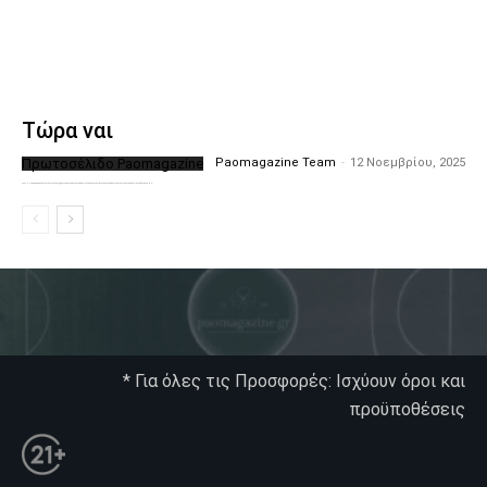
Τώρα ναι
Πρωτοσέλιδο Paomagazine
Paomagazine Team
-
12 Νοεμβρίου, 2025
Το PAOMagazine απέκτησε το δικό του εξώφυλλο ώστε να σας μεταφέρει τον παλμό των ειδήσεων γύρω από την μεγαλύτερη ομάδα της Ελλάδας. Σε κάθε...
* Για όλες τις Προσφορές: Ισχύουν όροι και
προϋποθέσεις