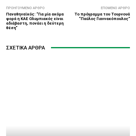
ΠΡΟΗΓΟΎΜΕΝΟ ΆΡΘΡΟ
ΕΠΌΜΕΝΟ ΆΡΘΡΟ
Παναθηναϊκός: “Για μία ακόμα
Το πρόγραμμα του Τουρνουά
φορά η ΚΑΕ Ολυμπιακός είναι
“Παύλος Γιαννακόπουλος”
αδιάβαστη, πονάει η δεύτερη
θέση”
ΣΧΕΤΙΚΆ ΆΡΘΡΑ