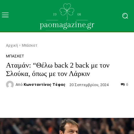
Αρχική
Μπάσκετ
ΜΠΆΣΚΕΤ
Αταμάν: “Θέλω back 2 back με τον
Σλούκα, όπως με τον Λάρκιν
Από
Κωνσταντίνος Τέφας
20 Σεπτεμβρίου, 2024
0
Facebook
Τυπώνω
Viber
C