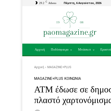
C
29.2
Athens
Πέμπτη, 6 Αυγούστου, 2026
Αρχική
Ποδόσφαιρο
Μπάσκετ
Ερασιτ
Αρχική
MAGAZINE+PLUS
MAGAZINE+PLUS
ΚΟΙΝΩΝΊΑ
ATM έδωσε σε δημο
πλαστό χαρτονόμισμα