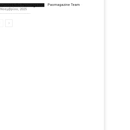
ρωτοσέλιδο Paomagazine
Paomagazine Team
-
 Νοεμβρίου, 2025
πέκτησε το δικό του εξώφυλλο ώστε να σας μεταφέρει τον παλμό των ειδήσεων γύρω από την μεγαλύτερη ομάδα της Ελλάδας. Σε κάθε...