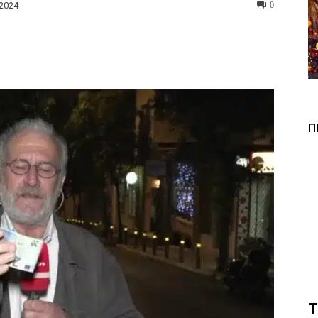
 2024
0
Viber
Copy URL
Π
Τ