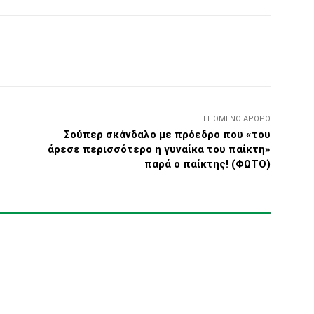
Τυπώνω
Viber
Copy URL
ΕΠΌΜΕΝΟ ΆΡΘΡΟ
Σούπερ σκάνδαλο με πρόεδρο που «του
άρεσε περισσότερο η γυναίκα του παίκτη»
παρά ο παίκτης! (ΦΩΤΟ)