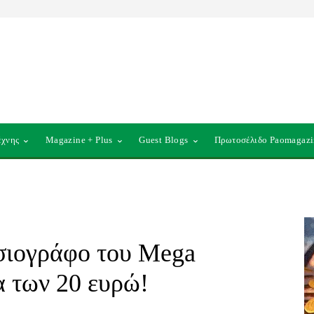
έχνης
Magazine + Plus
Guest Blogs
Πρωτοσέλιδο Paomagazi
σιογράφο του Mega
 των 20 ευρώ!