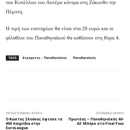
του Κυπέλλου του Αστέρα κόντρα στη Ζάκυνθο την
Πέμπτη.
Η τιμή των εισιτηρίων θα είναι στα 20 ευρώ και οι
φίλαθλοι του Παναθηναϊκού θα καθίσουν στη θύρα 4.
TAGS
Ατρόμητος - Παναθηναϊκός
Παναθηναϊκός
Facebook
Τυπώνω
Viber
C
ΠΡΟΗΓΟΎΜΕΝΟ ΆΡΘΡΟ
ΕΠΌΜΕΝΟ ΆΡΘΡΟ
Ο Κώστας Σλούκας έφτασε τα
Πρωτέας – Παναθηναϊκός 60-
400 παιχνίδια στην
62: Μπήκε στο Final Four
EuroLeague