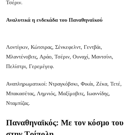
Τσέριν.
Αναλυτικά η ενδεκάδα του Παναθηναϊκού
Λοντίγκιν, Κώτσιρας, Σένκεφελντ, Γεντβάι,
Μλαντένοβιτς, Αράο, Τσέριν, Ουναχί, Μαντσίνι,
Πελίστρι, Γερεμέγεφ.
Αναπληρωματικοί: Ντραγκόβσκι, Φικάι, Ζέκα, Τετέ,
Μπακασέτας, Λημνιός, Μαξίμοβιτς, Ιωαννίδης,
Νταμπίζας.
Παναθηναϊκός: Με τον κόσμο του
στην Τρίπολη