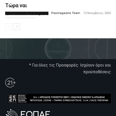
Τώρα ναι
Πρωτοσέλιδο Paomagazine
Paomagazine Team
-
12 Νοεμβρίου, 2025
Το PAOMagazine απέκτησε το δικό του εξώφυλλο ώστε να σας μεταφέρει τον παλμό των ειδήσεων γύρω από την μεγαλύτερη ομάδα της Ελλάδας. Σε κάθε...
* Για όλες τις Προσφορές: Ισχύουν όροι και
προϋποθέσεις