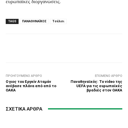
ευρωπαϊκές διοργανώσεις.
TAGS
ΠΑΝΑΘΗΝΑΪΚΟΣ
Τσέλσι
Facebook
Τυπώνω
Viber
C
ΠΡΟΗΓΟΎΜΕΝΟ ΆΡΘΡΟ
ΕΠΌΜΕΝΟ ΆΡΘΡΟ
Ο γιος του Εργκίν Αταμάν
Παναθηναϊκός: Το video της
ανέβασε πλάνα από από το
UEFA για τις ευρωπαϊκές
ΟΑΚΑ
βραδιές στον ΟΑΚΑ
ΣΧΕΤΙΚΆ ΆΡΘΡΑ