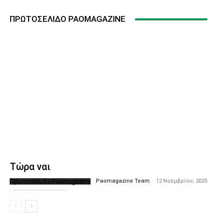
ΠΡΩΤΟΣΈΛΙΔΟ PAOMAGAZINE
Τώρα ναι
Πρωτοσέλιδο Paomagazine
Paomagazine Team
-
12 Νοεμβρίου, 2025
Το PAOMagazine απέκτησε το δικό του εξώφυλλο ώστε να σας μεταφέρει τον παλμό των ειδήσεων γύρω από την μεγαλύτερη ομάδα της Ελλάδας. Σε κάθε...