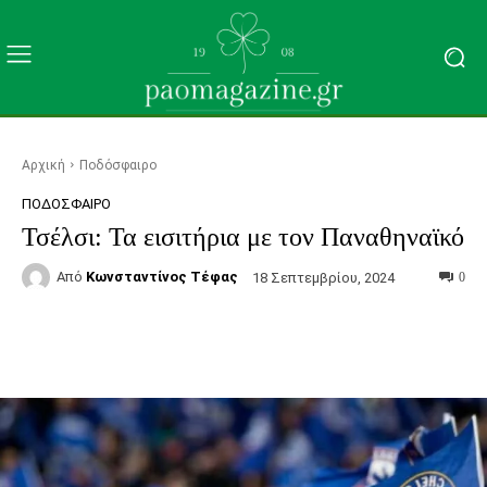
Αρχική
Ποδόσφαιρο
ΠΟΔΌΣΦΑΙΡΟ
Τσέλσι: Τα εισιτήρια με τον Παναθηναϊκό
Από
Κωνσταντίνος Τέφας
18 Σεπτεμβρίου, 2024
0
Facebook
Τυπώνω
Viber
C