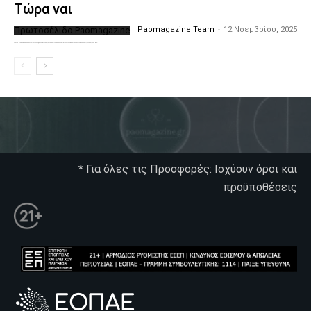
Τώρα ναι
Πρωτοσέλιδο Paomagazine
Paomagazine Team
-
12 Νοεμβρίου, 2025
Το PAOMagazine απέκτησε το δικό του εξώφυλλο ώστε να σας μεταφέρει τον παλμό των ειδήσεων γύρω από την μεγαλύτερη ομάδα της Ελλάδας. Σε κάθε...
* Για όλες τις Προσφορές: Ισχύουν όροι και
προϋποθέσεις