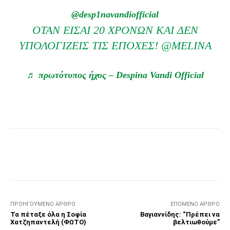
@desp1navandiofficial
ΟΤΑΝ ΕΙΣΑΙ 20 ΧΡΟΝΩΝ ΚΑΙ ΔΕΝ
ΥΠΟΛΟΓΙΖΕΙΣ ΤΙΣ ΕΠΟΧΕΣ! @MELINA
♬ πρωτότυπος ήχος – Despina Vandi Official
Facebook
Τυπώνω
Viber
C
ΠΡΟΗΓΟΎΜΕΝΟ ΆΡΘΡΟ
ΕΠΌΜΕΝΟ ΆΡΘΡΟ
Τα πέταξε όλα η Σοφία
Βαγιαννίδης: “Πρέπει να
Χατζηπαντελή (ΦΩΤΟ)
βελτιωθούμε”