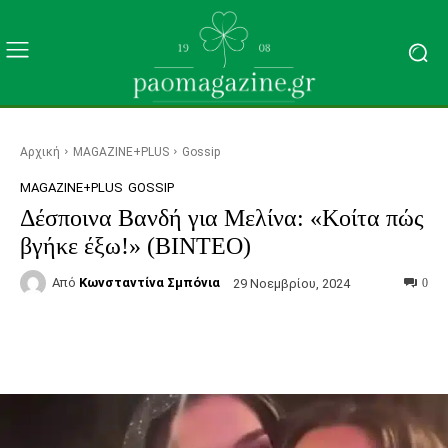
Αρχική
MAGAZINE+PLUS
Gossip
MAGAZINE+PLUS
GOSSIP
Δέσποινα Βανδή για Μελίνα: «Κοίτα πώς
βγήκε έξω!» (ΒΙΝΤΕΟ)
Από
Κωνσταντίνα Σμπόνια
29 Νοεμβρίου, 2024
0
Facebook
Τυπώνω
Viber
C