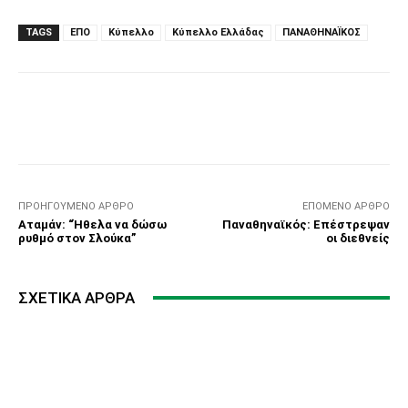
TAGS
ΕΠΟ
Κύπελλο
Κύπελλο Ελλάδας
ΠΑΝΑΘΗΝΑΪΚΟΣ
Facebook
Τυπώνω
Viber
C
ΠΡΟΗΓΟΎΜΕΝΟ ΆΡΘΡΟ
ΕΠΌΜΕΝΟ ΆΡΘΡΟ
Αταμάν: “Ήθελα να δώσω
Παναθηναϊκός: Επέστρεψαν
ρυθμό στον Σλούκα”
οι διεθνείς
ΣΧΕΤΙΚΆ ΆΡΘΡΑ