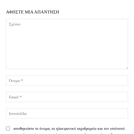
ΑΦΗΣΤΕ ΜΙΑ ΑΠΑΝΤΗΣΗ
Σχόλιο:
Όν
Ema
Ισ
αποθηκεύστε το όνομα, το ηλεκτρονικό ταχυδρομείο και τον ιστότοπό