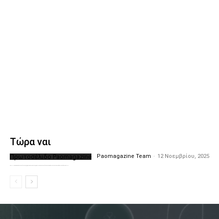
Τώρα ναι
Πρωτοσέλιδο Paomagazine
Paomagazine Team
-
12 Νοεμβρίου, 2025
Το PAOMagazine απέκτησε το δικό του εξώφυλλο ώστε να σας μεταφέρει τον παλμό των ειδήσεων γύρω από την μεγαλύτερη ομάδα της Ελλάδας. Σε κάθε...