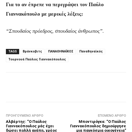
Για το αν έπρεπε να περιγράψει τον Παύλο
Γιαννακόπουλο με μερικές λέξεις:
“Σπουδαίος πρόεδρος, σπουδαίος άνθρωπος”.
TAGS
Βράνκοβιτς
ΠΑΝΑΘΗΝΑΪΚΟΣ
Παναθηναϊκός
Τουρνουά Παύλος Γιαννακόπουλος
Facebook
Τυπώνω
Viber
C
ΠΡΟΗΓΟΎΜΕΝΟ ΆΡΘΡΟ
ΕΠΌΜΕΝΟ ΆΡΘΡΟ
Αλβέρτης: “Ο Παύλος
Μποντιρόγκα: “Ο Παύλος
Γιαννακόπουλος μάς έχει
Γιαννακόπουλος δημιούργησε
δώσει πολλή αγάπη, χρέος
μια παγκόσμια οικογένεια”