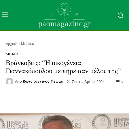
Αρχική
Μπάσκετ
ΜΠΆΣΚΕΤ
Βράνκοβιτς: “Η οικογένεια
Γιαννακόπουλου με πήρε σαν μέλος της”
Από
Κωνσταντίνος Τέφας
21 Σεπτεμβρίου, 2024
0
Facebook
Τυπώνω
Viber
C