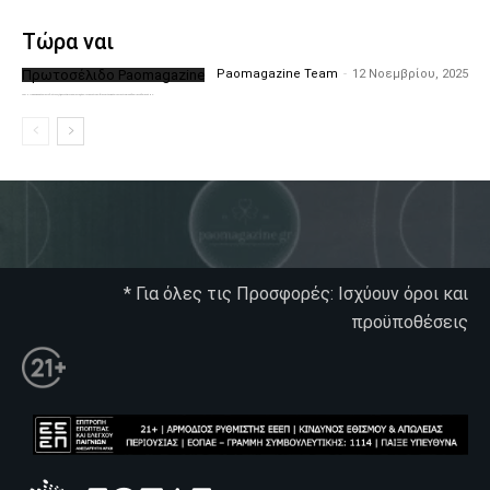
Τώρα ναι
Πρωτοσέλιδο Paomagazine
Paomagazine Team
-
12 Νοεμβρίου, 2025
Το PAOMagazine απέκτησε το δικό του εξώφυλλο ώστε να σας μεταφέρει τον παλμό των ειδήσεων γύρω από την μεγαλύτερη ομάδα της Ελλάδας. Σε κάθε...
* Για όλες τις Προσφορές: Ισχύουν όροι και
προϋποθέσεις