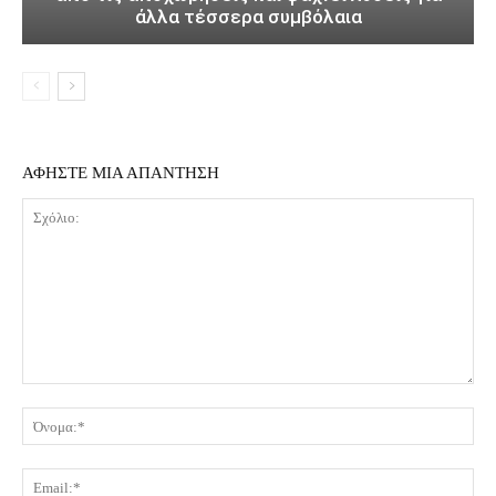
άλλα τέσσερα συμβόλαια
ΑΦΗΣΤΕ ΜΙΑ ΑΠΑΝΤΗΣΗ
Σχόλιο:
Όν
Ema