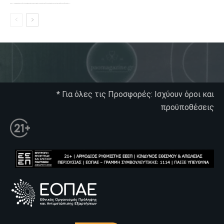
Το PAOMagazine απέκτησε το δικό του εξώφυλλο ώστε να σας μεταφέρει τον παλμό των ειδήσεων γύρω από την μεγαλύτερη ομάδα της Ελλάδας. Σε κάθε...
* Για όλες τις Προσφορές: Ισχύουν όροι και
προϋποθέσεις