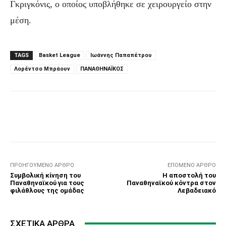
Γκριγκόνις, ο οποίος υποβλήθηκε σε χειρουργείο στην
μέση.
TAGS
Basket League
Ιωάννης Παπαπέτρου
Λορέντσο Μπράουν
ΠΑΝΑΘΗΝΑΪΚΟΣ
Facebook
Τυπώνω
Viber
C
ΠΡΟΗΓΟΎΜΕΝΟ ΆΡΘΡΟ
ΕΠΌΜΕΝΟ ΆΡΘΡΟ
Συμβολική κίνηση του
Η αποστολή του
Παναθηναϊκού για τους
Παναθηναϊκού κόντρα στον
φιλάθλους της ομάδας
Λεβαδειακό
ΣΧΕΤΙΚΆ ΆΡΘΡΑ