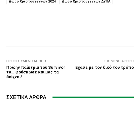
Δώρο Χριστουγέννων 2024
Δώρο Χριστουγέννων ΔΥΠΑ
Facebook
Τυπώνω
Viber
C
ΠΡΟΗΓΟΎΜΕΝΟ ΆΡΘΡΟ
ΕΠΌΜΕΝΟ ΆΡΘΡΟ
Πρώην παίκτρια του Survivor
Έχασε με τον δικό του τρόπο
τα… φούσκωσε και μας τα
δείχνει!
ΣΧΕΤΙΚΆ ΆΡΘΡΑ