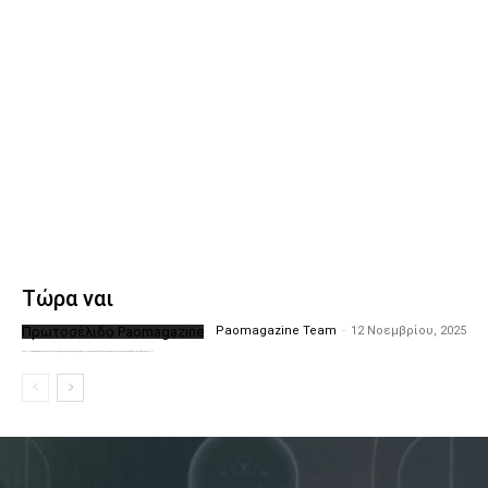
Τώρα ναι
Πρωτοσέλιδο Paomagazine
Paomagazine Team
-
12 Νοεμβρίου, 2025
Το PAOMagazine απέκτησε το δικό του εξώφυλλο ώστε να σας μεταφέρει τον παλμό των ειδήσεων γύρω από την μεγαλύτερη ομάδα της Ελλάδας. Σε κάθε...