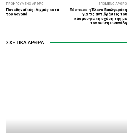
ΠΡΟΗΓΟΎΜΕΝΟ ΆΡΘΡΟ
ΕΠΌΜΕΝΟ ΆΡΘΡΟ
Παναθηναϊκός: Αιχμές κατά
Ξέσπασε η Έλενα Βουλγαράκη
του Λανουά
για τις αντιδράσεις του
κόσμου για τη σχέση της με
τον Φώτη Ιωαννίδη
ΣΧΕΤΙΚΆ ΆΡΘΡΑ