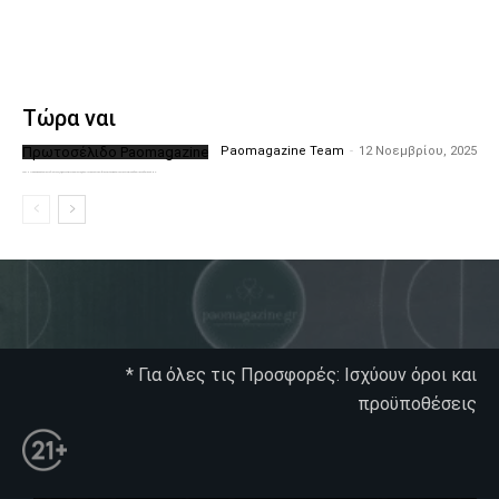
Τώρα ναι
Πρωτοσέλιδο Paomagazine
Paomagazine Team
-
12 Νοεμβρίου, 2025
Το PAOMagazine απέκτησε το δικό του εξώφυλλο ώστε να σας μεταφέρει τον παλμό των ειδήσεων γύρω από την μεγαλύτερη ομάδα της Ελλάδας. Σε κάθε...
* Για όλες τις Προσφορές: Ισχύουν όροι και
προϋποθέσεις