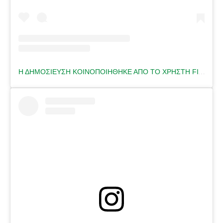
Η ΔΗΜΟΣΊΕΥΣΗ ΚΟΙΝΟΠΟΙΉΘΗΚΕ ΑΠΌ ΤΟ ΧΡΉΣΤΗ FITNESS TRAINER 🇬🇷 (@HELENA.FITNESS)