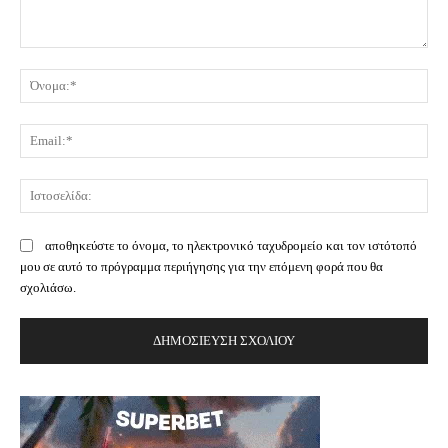
Σχόλιο:
Όν
Ema
Ισ
αποθηκεύστε το όνομα, το ηλεκτρονικό ταχυδρομείο και τον ιστότοπό
μου σε αυτό το πρόγραμμα περιήγησης για την επόμενη φορά που θα
σχολιάσω.