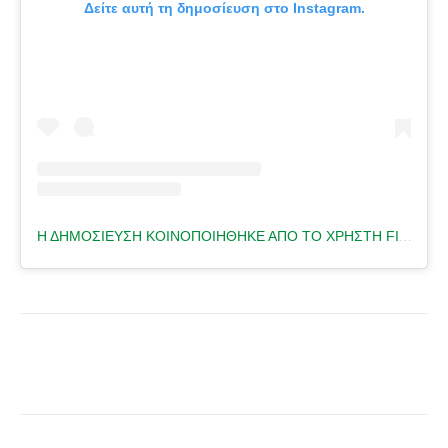
Δείτε αυτή τη δημοσίευση στο Instagram.
Η ΔΗΜΟΣΊΕΥΣΗ ΚΟΙΝΟΠΟΙΉΘΗΚΕ ΑΠΌ ΤΟ ΧΡΉΣΤΗ FITNESS TRAINER 🇬🇷 (@HELENA.FITNESS)
Facebook
Τυπώνω
Viber
C