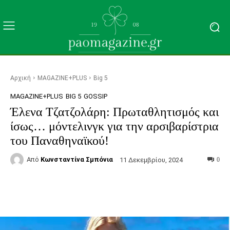
Αρχική
MAGAZINE+PLUS
Big 5
MAGAZINE+PLUS
BIG 5
GOSSIP
Έλενα Τζατζολάρη: Πρωταθλητισμός και
ίσως… μόντελινγκ για την αρσιβαρίστρια
του Παναθηναϊκού!
Από
Κωνσταντίνα Σμπόνια
11 Δεκεμβρίου, 2024
0
Facebook
Τυπώνω
Viber
C