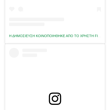
Η ΔΗΜΟΣΊΕΥΣΗ ΚΟΙΝΟΠΟΙΉΘΗΚΕ ΑΠΌ ΤΟ ΧΡΉΣΤΗ FITNESS TRAINER 🇬🇷 (@HELENA.FITNESS)