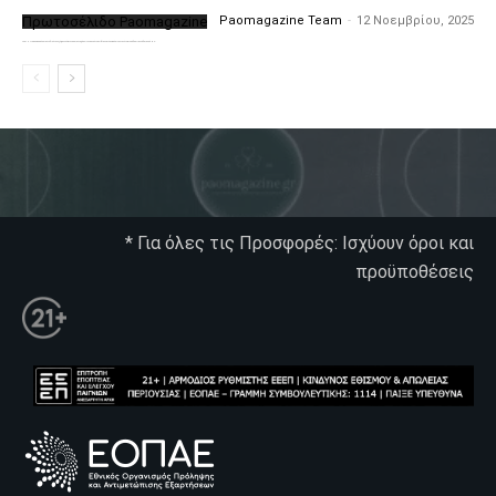
Πρωτοσέλιδο Paomagazine
Paomagazine Team
-
12 Νοεμβρίου, 2025
Το PAOMagazine απέκτησε το δικό του εξώφυλλο ώστε να σας μεταφέρει τον παλμό των ειδήσεων γύρω από την μεγαλύτερη ομάδα της Ελλάδας. Σε κάθε...
* Για όλες τις Προσφορές: Ισχύουν όροι και
προϋποθέσεις