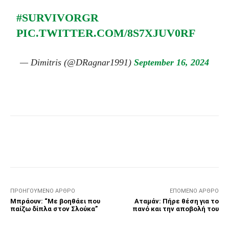
#SURVIVORGR
PIC.TWITTER.COM/8S7XJUV0RF
— Dimitris (@DRagnar1991)
September 16, 2024
Facebook
Τυπώνω
Viber
C
ΠΡΟΗΓΟΎΜΕΝΟ ΆΡΘΡΟ
ΕΠΌΜΕΝΟ ΆΡΘΡΟ
Μπράουν: “Με βοηθάει που
Αταμάν: Πήρε θέση για το
παίζω δίπλα στον Σλούκα”
πανό και την αποβολή του