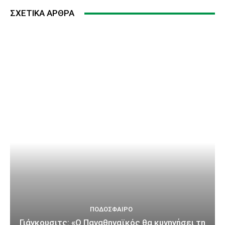
ΣΧΕΤΙΚΆ ΆΡΘΡΑ
ΠΟΔΌΣΦΑΙΡΟ
Γιάγκουσιτς: «Ο Παναθηναϊκός θα κυνηγήσει τη