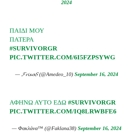
2024
ΠΑΙΔΊ ΜΟΥ
ΠΑΤΈΡΑ
#SURVIVORGR
PIC.TWITTER.COM/6I5FZPSYWG
— 𝓕𝓻𝓲𝔁𝓸𝓢 (@Amedeo_10)
September 16, 2024
ΑΦΉΝΩ ΑΥΤΌ ΕΔΏ
#SURVIVORGR
PIC.TWITTER.COM/IQ8LRWBFE6
— Φακλάνα™ (@Faklana38)
September 16, 2024