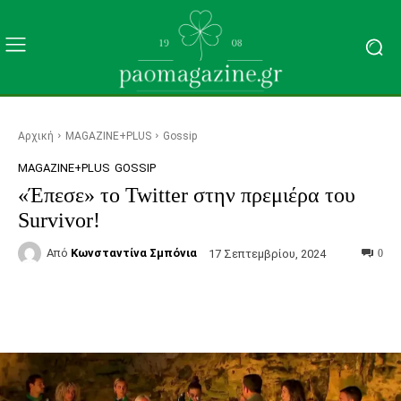
Αρχική
MAGAZINE+PLUS
Gossip
MAGAZINE+PLUS
GOSSIP
«Έπεσε» το Twitter στην πρεμιέρα του
Survivor!
Από
Κωνσταντίνα Σμπόνια
17 Σεπτεμβρίου, 2024
0
Facebook
Τυπώνω
Viber
C