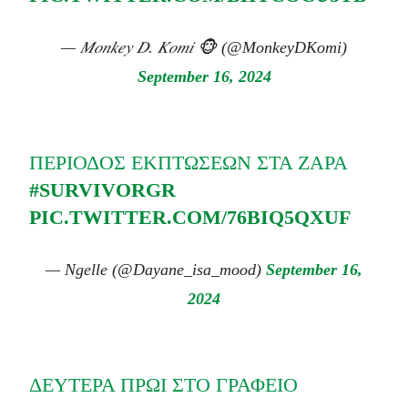
— 𝑀𝑜𝑛𝑘𝑒𝑦 𝐷. 𝐾𝑜𝑚𝑖 🐵 (@MonkeyDKomi)
September 16, 2024
ΠΕΡΊΟΔΟΣ ΕΚΠΤΏΣΕΩΝ ΣΤΑ ΖΆΡΑ
#SURVIVORGR
PIC.TWITTER.COM/76BIQ5QXUF
— Νgelle (@Dayane_isa_mood)
September 16,
2024
ΔΕΥΤΈΡΑ ΠΡΩΊ ΣΤΟ ΓΡΑΦΕΊΟ