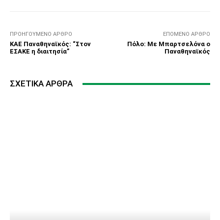
ΠΡΟΗΓΟΎΜΕΝΟ ΆΡΘΡΟ
ΕΠΌΜΕΝΟ ΆΡΘΡΟ
ΚΑΕ Παναθηναϊκός: “Στον
Πόλο: Mε Μπαρτσελόνα ο
ΕΣΑΚΕ η διαιτησία”
Παναθηναϊκός
ΣΧΕΤΙΚΆ ΆΡΘΡΑ