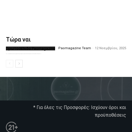
Τώρα ναι
Πρωτοσέλιδο Paomagazine
Paomagazine Team
-
12 Νοεμβρίου, 2025
Το PAOMagazine απέκτησε το δικό του εξώφυλλο ώστε να σας μεταφέρει τον παλμό των ειδήσεων γύρω από την μεγαλύτερη ομάδα της Ελλάδας. Σε κάθε...
* Για όλες τις Προσφορές: Ισχύουν όροι και
προϋποθέσεις