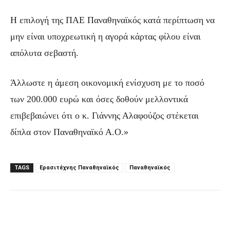
Η επιλογή της ΠΑΕ Παναθηναϊκός κατά περίπτωση να
μην είναι υποχρεωτική η αγορά κάρτας φίλου είναι
απόλυτα σεβαστή.
Άλλωστε η άμεση οικονομική ενίσχυση με το ποσό
των 200.000 ευρώ και όσες δοθούν μελλοντικά
επιβεβαιώνει ότι ο κ. Γιάννης Αλαφούζος στέκεται
δίπλα στον Παναθηναϊκό Α.Ο.»
TAGS
Ερασιτέχνης Παναθηναϊκός
Παναθηναϊκός
Facebook
Τυπώνω
Viber
C