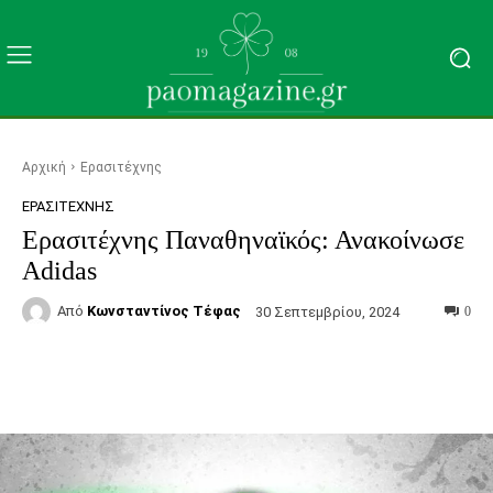
Αρχική
Ερασιτέχνης
ΕΡΑΣΙΤΈΧΝΗΣ
Ερασιτέχνης Παναθηναϊκός: Ανακοίνωσε
Adidas
Από
Κωνσταντίνος Τέφας
30 Σεπτεμβρίου, 2024
0
Facebook
Τυπώνω
Viber
C