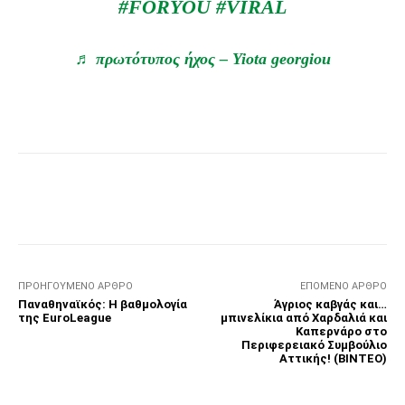
#FORYOU
#VIRAL
♬ πρωτότυπος ήχος – Yiota georgiou
Facebook
Τυπώνω
Viber
C
ΠΡΟΗΓΟΎΜΕΝΟ ΆΡΘΡΟ
ΕΠΌΜΕΝΟ ΆΡΘΡΟ
Παναθηναϊκός: Η βαθμολογία
Άγριος καβγάς και…
της EuroLeague
μπινελίκια από Χαρδαλιά και
Καπερνάρο στο
Περιφερειακό Συμβούλιο
Αττικής! (ΒΙΝΤΕΟ)