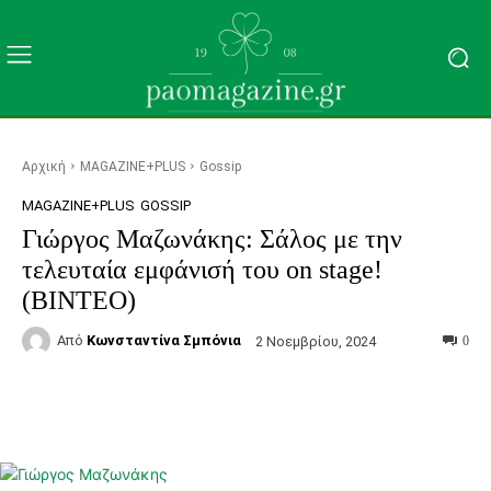
Αρχική
MAGAZINE+PLUS
Gossip
MAGAZINE+PLUS
GOSSIP
Γιώργος Μαζωνάκης: Σάλος με την
τελευταία εμφάνισή του on stage!
(ΒΙΝΤΕΟ)
Από
Κωνσταντίνα Σμπόνια
2 Νοεμβρίου, 2024
0
Facebook
Τυπώνω
Viber
C