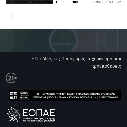
Πρωτοσέλιδο Paomagazine
Paomagazine Team
-
12 Νοεμβρίου, 2025
Το PAOMagazine απέκτησε το δικό του εξώφυλλο ώστε να σας μεταφέρει τον παλμό των ειδήσεων γύρω από την μεγαλύτερη ομάδα της Ελλάδας. Σε κάθε...
* Για όλες τις Προσφορές: Ισχύουν όροι και
προϋποθέσεις