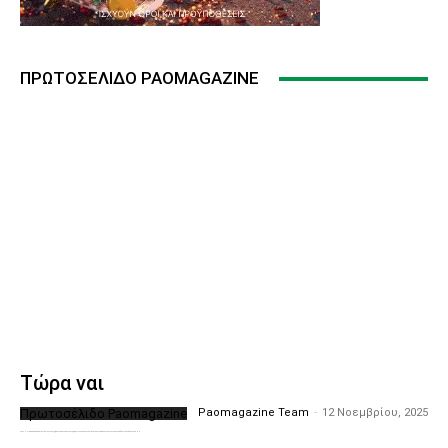
ΠΡΩΤΟΣΈΛΙΔΟ PAOMAGAZINE
Τώρα ναι
Πρωτοσέλιδο Paomagazine
Paomagazine Team
-
12 Νοεμβρίου, 2025
Το PAOMagazine απέκτησε το δικό του εξώφυλλο ώστε να σας μεταφέρει τον παλμό των ειδήσεων γύρω από την μεγαλύτερη ομάδα της Ελλάδας. Σε κάθε...