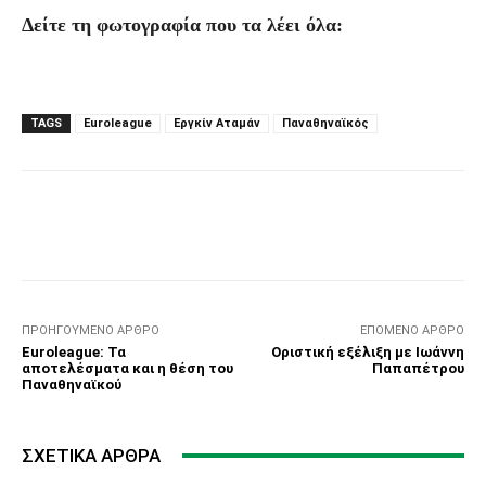
Δείτε τη φωτογραφία που τα λέει όλα:
TAGS
Euroleague
Εργκίν Αταμάν
Παναθηναϊκός
Facebook
Τυπώνω
Viber
C
ΠΡΟΗΓΟΎΜΕΝΟ ΆΡΘΡΟ
ΕΠΌΜΕΝΟ ΆΡΘΡΟ
Euroleague: Τα
Οριστική εξέλιξη με Ιωάννη
αποτελέσματα και η θέση του
Παπαπέτρου
Παναθηναϊκού
ΣΧΕΤΙΚΆ ΆΡΘΡΑ