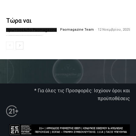
Τώρα ναι
Πρωτοσέλιδο Paomagazine
Paomagazine Team
-
12 Νοεμβρίου, 2025
Το PAOMagazine απέκτησε το δικό του εξώφυλλο ώστε να σας μεταφέρει τον παλμό των ειδήσεων γύρω από την μεγαλύτερη ομάδα της Ελλάδας. Σε κάθε...
* Για όλες τις Προσφορές: Ισχύουν όροι και
προϋποθέσεις