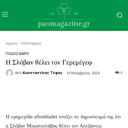
Αρχική
Ποδόσφαιρο
ΠΟΔΌΣΦΑΙΡΟ
Η Σλόβαν θέλει τον Γερεμέγεφ
Από
Κωνσταντίνος Τέφας
16 Νοεμβρίου, 2024
0
Facebook
Τυπώνω
Viber
C
Η εφημερίδα aftonbladet τονίζει σε δημοσίευμά της ότι
η Σλόβαν Μπρατισλάβας θέλει τον Αλεξάντερ