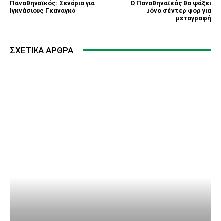
Παναθηναϊκός: Σενάρια για
Ο Παναθηναϊκός θα ψάξει
Ιγκνάσιους Γκαναγκό
μόνο σέντερ φορ για
μεταγραφή
ΣΧΕΤΙΚΆ ΆΡΘΡΑ