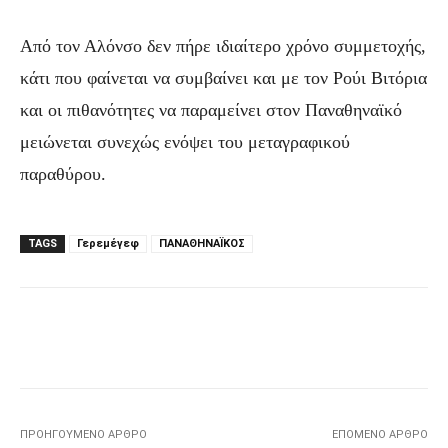
Από τον Αλόνσο δεν πήρε ιδιαίτερο χρόνο συμμετοχής,
κάτι που φαίνεται να συμβαίνει και με τον Ρούι Βιτόρια
και οι πιθανότητες να παραμείνει στον Παναθηναϊκό
μειώνεται συνεχώς ενόψει του μεταγραφικού
παραθύρου.
TAGS
Γερεμέγεφ
ΠΑΝΑΘΗΝΑΪΚΟΣ
Facebook
Τυπώνω
Viber
C
ΠΡΟΗΓΟΎΜΕΝΟ ΆΡΘΡΟ
ΕΠΌΜΕΝΟ ΆΡΘΡΟ