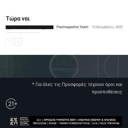
Τώρα ναι
Πρωτοσέλιδο Paomagazine
Paomagazine Team
-
12 Νοεμβρίου, 2025
Το PAOMagazine απέκτησε το δικό του εξώφυλλο ώστε να σας μεταφέρει τον παλμό των ειδήσεων γύρω από την μεγαλύτερη ομάδα της Ελλάδας. Σε κάθε...
* Για όλες τις Προσφορές: Ισχύουν όροι και
προϋποθέσεις