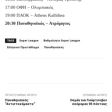
17:00 ΟΦΗ – Ολυμπιακός
19:00 ΠΑΟΚ – Athens Kallithea
20:30 Παναθηναϊκός – Ατρόμητος
TAGS
Super League
Βαθμολογία Super League
Ελληνικό Πρωτάθλημα
Παναθηναϊκός
Facebook
Τυπώνω
Viber
C
ΠΡΟΗΓΟΎΜΕΝΟ ΆΡΘΡΟ
ΕΠΌΜΕΝΟ ΆΡΘΡΟ
Παναθηναϊκός:
Οσμάν και Γιούρτσεβεν
“Αντιστεκόμαστε”
σκόραραν 55 πόντους