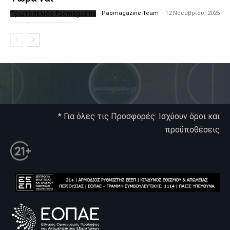
Πρωτοσέλιδο Paomagazine
Paomagazine Team
-
12 Νοεμβρίου, 2025
Το PAOMagazine απέκτησε το δικό του εξώφυλλο ώστε να σας μεταφέρει τον παλμό των ειδήσεων γύρω από την μεγαλύτερη ομάδα της Ελλάδας. Σε κάθε...
* Για όλες τις Προσφορές: Ισχύουν όροι και
προϋποθέσεις