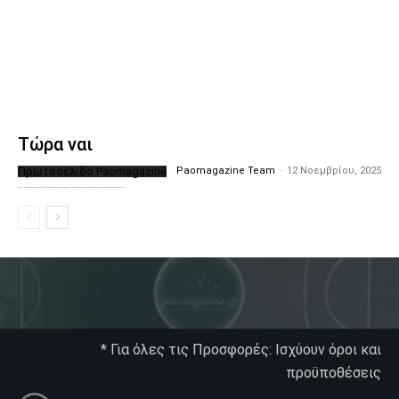
Τώρα ναι
Πρωτοσέλιδο Paomagazine
Paomagazine Team
-
12 Νοεμβρίου, 2025
Το PAOMagazine απέκτησε το δικό του εξώφυλλο ώστε να σας μεταφέρει τον παλμό των ειδήσεων γύρω από την μεγαλύτερη ομάδα της Ελλάδας. Σε κάθε...
* Για όλες τις Προσφορές: Ισχύουν όροι και
προϋποθέσεις