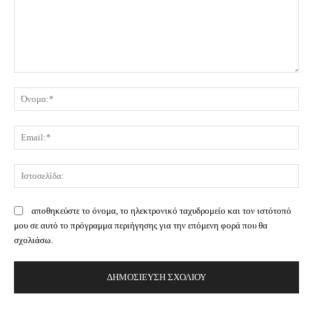
Σχόλιο:
Όν
Ema
Ισ
αποθηκεύστε το όνομα, το ηλεκτρονικό ταχυδρομείο και τον ιστότοπό
μου σε αυτό το πρόγραμμα περιήγησης για την επόμενη φορά που θα
σχολιάσω.