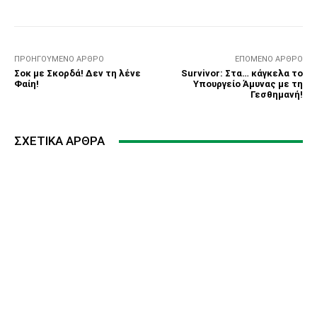
ΠΡΟΗΓΟΎΜΕΝΟ ΆΡΘΡΟ
ΕΠΌΜΕΝΟ ΆΡΘΡΟ
Σοκ με Σκορδά! Δεν τη λένε
Survivor: Στα… κάγκελα το
Φαίη!
Υπουργείο Άμυνας με τη
Γεσθημανή!
ΣΧΕΤΙΚΆ ΆΡΘΡΑ