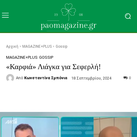
Αρχική
MAGAZINE+PLUS
Gossip
MAGAZINE+PLUS
GOSSIP
«Καρφιά» Λιάγκα για Σεφερλή!
Από
Κωνσταντίνα Σμπόνια
18 Σεπτεμβρίου, 2024
0
Facebook
Τυπώνω
Viber
C