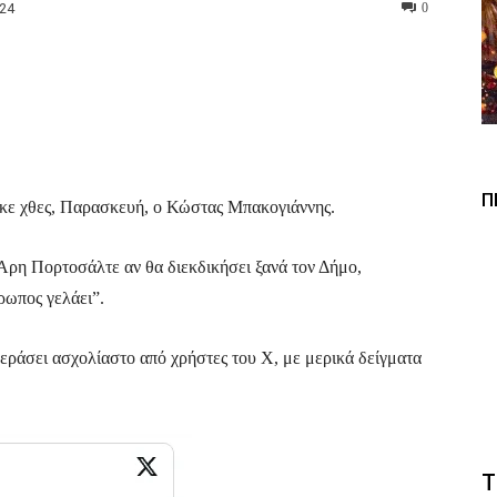
024
0
Viber
Copy URL
Π
κε χθες, Παρασκευή, ο Κώστας Μπακογιάννης.
ρη Πορτοσάλτε αν θα διεκδικήσει ξανά τον Δήμο,
ρωπος γελάει”.
εράσει ασχολίαστο από χρήστες του Χ, με μερικά δείγματα
Τ