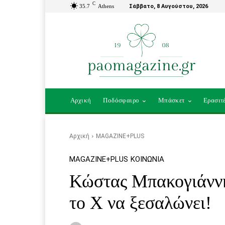
C
35.7
Athens
Σάββατο, 8 Αυγούστου, 2026
Αρχική
Ποδόσφαιρο
Μπάσκετ
Ερασιτ
Αρχική
MAGAZINE+PLUS
MAGAZINE+PLUS
ΚΟΙΝΩΝΊΑ
Κώστας Μπακογιάννη
το Χ να ξεσαλώνει!