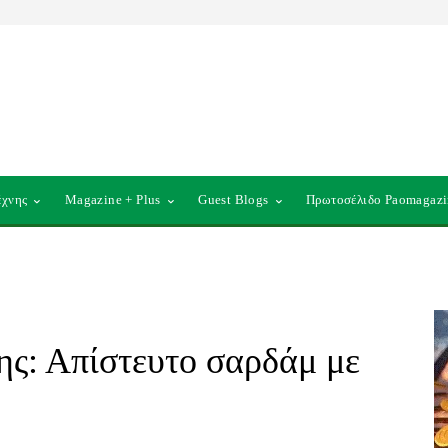
έχνης
Magazine + Plus
Guest Blogs
Πρωτοσέλιδο Paomagazi
ς: Απίστευτο σαρδάμ με