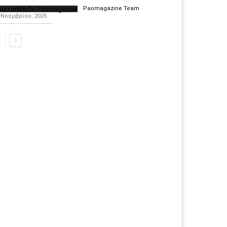
ρωτοσέλιδο Paomagazine
Paomagazine Team
-
 Νοεμβρίου, 2025
πέκτησε το δικό του εξώφυλλο ώστε να σας μεταφέρει τον παλμό των ειδήσεων γύρω από την μεγαλύτερη ομάδα της Ελλάδας. Σε κάθε...