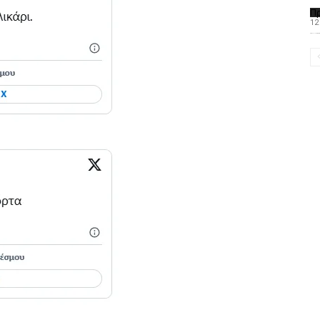
Π
12
Το PAOMagazine α