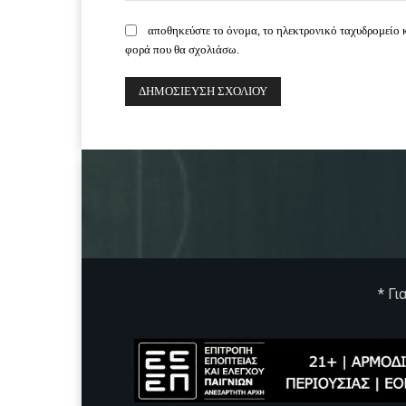
αποθηκεύστε το όνομα, το ηλεκτρονικό ταχυδρομείο 
φορά που θα σχολιάσω.
* Γι