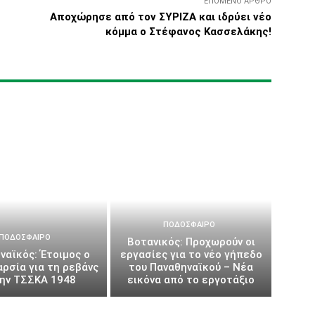
ΕΠΌΜΕΝΟ ΆΡΘΡΟ
Αποχώρησε από τον ΣΥΡΙΖΑ και ιδρύει νέο
κόμμα ο Στέφανος Κασσελάκης!
ΠΟΔΌΣΦΑΙΡΟ
ΠΟΔΌΣΦΑΙΡΟ
Βοτανικός: Προχωρούν οι
ναϊκός: Έτοιμος ο
εργασίες για το νέο γήπεδο
αρσία για τη ρεβάνς
του Παναθηναϊκού – Νέα
την ΤΣΣΚΑ 1948
εικόνα από το εργοτάξιο