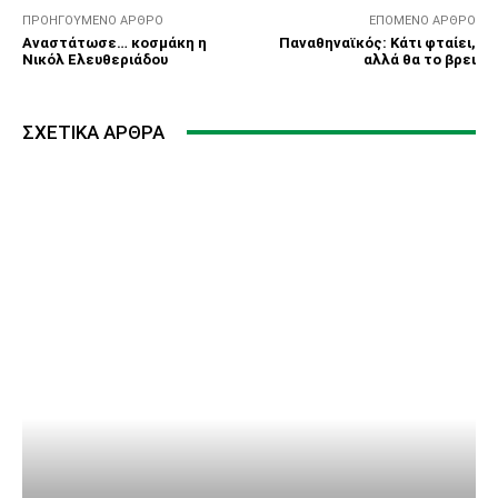
ΠΡΟΗΓΟΎΜΕΝΟ ΆΡΘΡΟ
ΕΠΌΜΕΝΟ ΆΡΘΡΟ
Αναστάτωσε… κοσμάκη η
Παναθηναϊκός: Κάτι φταίει,
Νικόλ Ελευθεριάδου
αλλά θα το βρει
ΣΧΕΤΙΚΆ ΆΡΘΡΑ