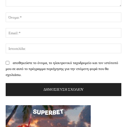
Σχόλιο:
Όν
Ema
Ισ
αποθηκεύστε το όνομα, το ηλεκτρονικό ταχυδρομείο και τον ιστότοπό
μου σε αυτό το πρόγραμμα περιήγησης για την επόμενη φορά που θα
σχολιάσω.