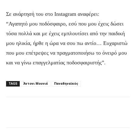
Σε ανάρτησή του στο Instagram αναφέρει:
“Αγαπητό μου ποδόσφαιρο, εσύ που μου έχεις δώσει
τόσα πολλά και με έχεις εμπλουτίσει από την παιδική
μου ηλικία, ήρθε η ώρα να σου πω αντίο… Ευχαριστώ
που μου επέτρεψες να πραγματοποιήσω το όνειρό μου
και να γίνω επαγγελματίας ποδοσφαιριστής”.
TAGS
Άντονι Μουνιέ
Παναθηναϊκός
Facebook
Τυπώνω
Viber
C