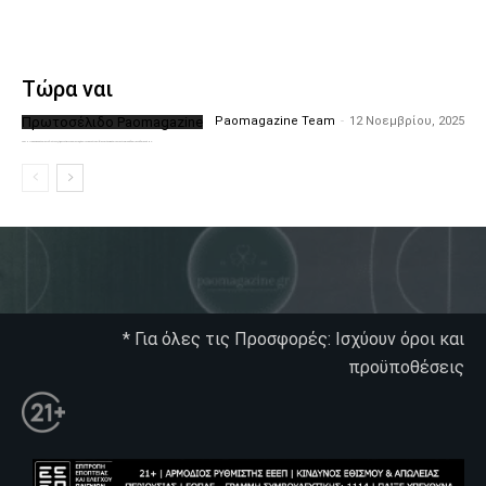
Τώρα ναι
Πρωτοσέλιδο Paomagazine
Paomagazine Team
-
12 Νοεμβρίου, 2025
Το PAOMagazine απέκτησε το δικό του εξώφυλλο ώστε να σας μεταφέρει τον παλμό των ειδήσεων γύρω από την μεγαλύτερη ομάδα της Ελλάδας. Σε κάθε...
* Για όλες τις Προσφορές: Ισχύουν όροι και
προϋποθέσεις