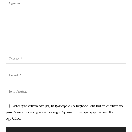
Σχόλιο:
Όν
Ema
Ισ
αποθηκεύστε το όνομα, το ηλεκτρονικό ταχυδρομείο και τον ιστότοπό
μου σε αυτό το πρόγραμμα περιήγησης για την επόμενη φορά που θα
σχολιάσω.