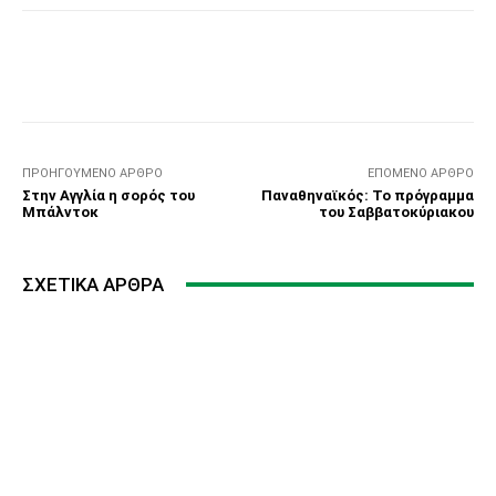
Facebook
Τυπώνω
Viber
C
ΠΡΟΗΓΟΎΜΕΝΟ ΆΡΘΡΟ
ΕΠΌΜΕΝΟ ΆΡΘΡΟ
Στην Αγγλία η σορός του
Παναθηναϊκός: Το πρόγραμμα
Μπάλντοκ
του Σαββατοκύριακου
ΣΧΕΤΙΚΆ ΆΡΘΡΑ