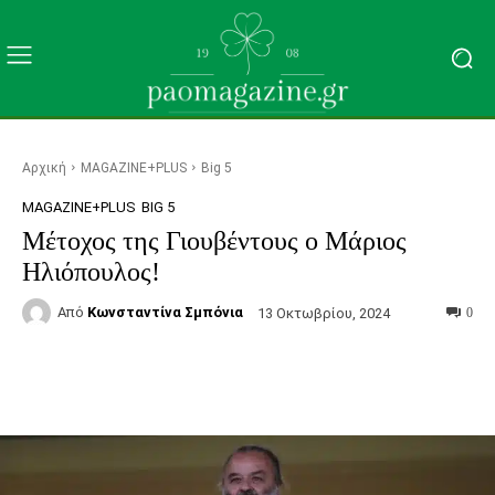
Αρχική
MAGAZINE+PLUS
Big 5
MAGAZINE+PLUS
BIG 5
Μέτοχος της Γιουβέντους ο Μάριος
Ηλιόπουλος!
Από
Κωνσταντίνα Σμπόνια
13 Οκτωβρίου, 2024
0
Facebook
Τυπώνω
Viber
C