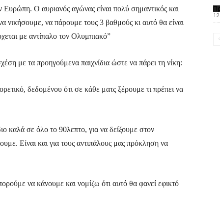
 Ευρώπη. Ο αυριανός αγώνας είναι πολύ σημαντικός και
Π
12
να νικήσουμε, να πάρουμε τους 3 βαθμούς κι αυτό θα είναι
Το PAOMagazine α
ρχεται με αντίπαλο τον Ολυμπιακό”
σχέση με τα προηγούμενα παιχνίδια ώστε να πάρει τη νίκη:
ορετικό, δεδομένου ότι σε κάθε ματς ξέρουμε τι πρέπει να
ο καλά σε όλο το 90λεπτο, για να δείξουμε στον
ουμε. Είναι και για τους αντιπάλους μας πρόκληση να
πορούμε να κάνουμε και νομίζω ότι αυτό θα φανεί εφικτό