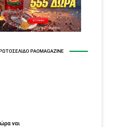
ΡΩΤΟΣΈΛΙΔΟ PAOMAGAZINE
ώρα ναι