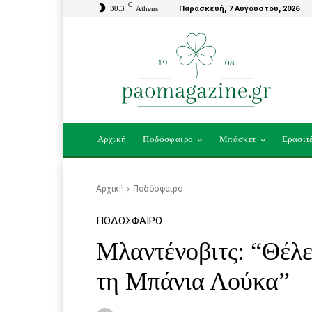
C
30.3
Athens
Παρασκευή, 7 Αυγούστου, 2026
Αρχική
Ποδόσφαιρο
Μπάσκετ
Ερασιτ
Αρχική
Ποδόσφαιρο
ΠΟΔΌΣΦΑΙΡΟ
Μλαντένοβιτς: “Θέλει
τη Μπάνια Λούκα”