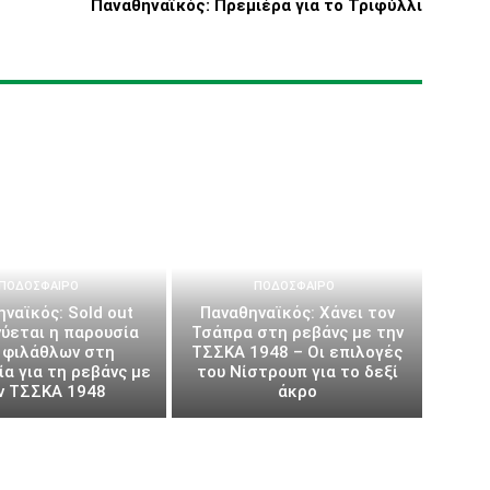
Παναθηναϊκός: Πρεμιέρα για το Τριφύλλι
ΠΟΔΌΣΦΑΙΡΟ
ΠΟΔΌΣΦΑΙΡΟ
ναϊκός: Sold out
Παναθηναϊκός: Χάνει τον
ύεται η παρουσία
Τσάπρα στη ρεβάνς με την
 φιλάθλων στη
ΤΣΣΚΑ 1948 – Οι επιλογές
α για τη ρεβάνς με
του Νίστρουπ για το δεξί
ν ΤΣΣΚΑ 1948
άκρο