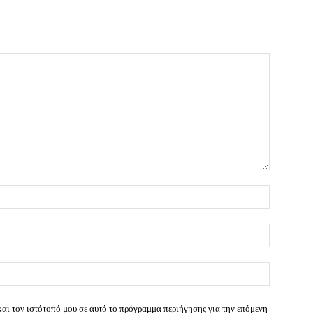
Όνομα:*
Email:*
Ιστοσελί
και τον ιστότοπό μου σε αυτό το πρόγραμμα περιήγησης για την επόμενη