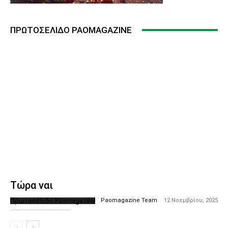
ΠΡΩΤΟΣΈΛΙΔΟ PAOMAGAZINE
Τώρα ναι
Πρωτοσέλιδο Paomagazine
Paomagazine Team
-
12 Νοεμβρίου, 2025
Το PAOMagazine απέκτησε το δικό του εξώφυλλο ώστε να σας μεταφέρει τον παλμό των ειδήσεων γύρω από την μεγαλύτερη ομάδα της Ελλάδας. Σε κάθε...