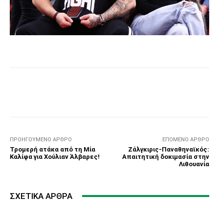
Facebook
Τυπώνω
Viber
C
ΠΡΟΗΓΟΎΜΕΝΟ ΆΡΘΡΟ
ΕΠΌΜΕΝΟ ΆΡΘΡΟ
Τρομερή ατάκα από τη Μία
Ζάλγκιρις-Παναθηναϊκός:
Καλίφα για Χούλιαν Άλβαρες!
Απαιτητική δοκιμασία στην
Λιθουανία
ΣΧΕΤΙΚΆ ΆΡΘΡΑ