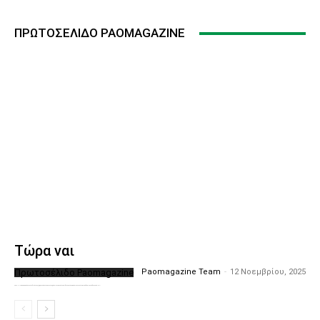
ΠΡΩΤΟΣΈΛΙΔΟ PAOMAGAZINE
Τώρα ναι
Πρωτοσέλιδο Paomagazine
Paomagazine Team
-
12 Νοεμβρίου, 2025
Το PAOMagazine απέκτησε το δικό του εξώφυλλο ώστε να σας μεταφέρει τον παλμό των ειδήσεων γύρω από την μεγαλύτερη ομάδα της Ελλάδας. Σε κάθε...