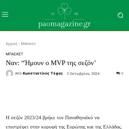
Αρχική
Μπάσκετ
ΜΠΆΣΚΕΤ
Ναν: “Ήμουν ο MVP της σεζόν’
Από
Κωνσταντίνος Τέφας
3 Οκτωβρίου, 2024
0
Facebook
Τυπώνω
Viber
C
Η σεζόν 2023/24 βρήκε τον Παναθηναϊκό να
επιστρέφει στην κορυφή της Ευρώπης και της Ελλάδας.