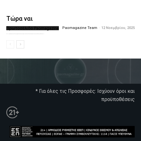
Τώρα ναι
Πρωτοσέλιδο Paomagazine
Paomagazine Team
-
12 Νοεμβρίου, 2025
Το PAOMagazine απέκτησε το δικό του εξώφυλλο ώστε να σας μεταφέρει τον παλμό των ειδήσεων γύρω από την μεγαλύτερη ομάδα της Ελλάδας. Σε κάθε...
* Για όλες τις Προσφορές: Ισχύουν όροι και
προϋποθέσεις