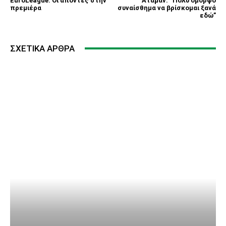
EuroLeague: Οι απόντες στην
Αταμάν: “Πολύ όμορφο
πρεμιέρα
συναίσθημα να βρίσκομαι ξανά
εδώ”
ΣΧΕΤΙΚΆ ΆΡΘΡΑ