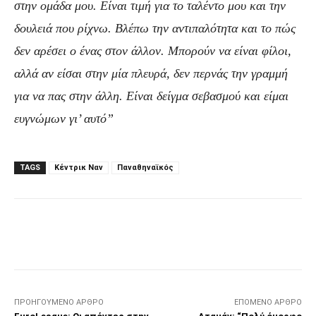
στην ομάδα μου. Είναι τιμή για το ταλέντο μου και την
δουλειά που ρίχνω. Βλέπω την αντιπαλότητα και το πώς
δεν αρέσει ο ένας στον άλλον. Μπορούν να είναι φίλοι,
αλλά αν είσαι στην μία πλευρά, δεν περνάς την γραμμή
για να πας στην άλλη. Είναι δείγμα σεβασμού και είμαι
ευγνώμων γι’ αυτό”
TAGS
Κέντρικ Ναν
Παναθηναϊκός
Facebook
Τυπώνω
Viber
C
ΠΡΟΗΓΟΎΜΕΝΟ ΆΡΘΡΟ
ΕΠΌΜΕΝΟ ΆΡΘΡΟ