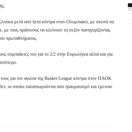
Π
ής.
12
Το PAOMagazine α
υ Σλούκα μετά από ήττα κόντρα στον Ολυμπιακό, με σκοπό να
νε, με τους πράσινους να κλείνουν τη σεζόν πανηγυρίζοντας
 του πρωταθλήματος.
υς συμπαίκτες του για το 2/2 στην Ευρωλίγκα αλλά και για
ισσότερο.
ή τους για τον αγώνα της Basket League κόντρα στον ΠΑΟΚ
ν, οι οποίοι ταλαιπωρούνται από τραυματισμό και έμειναν