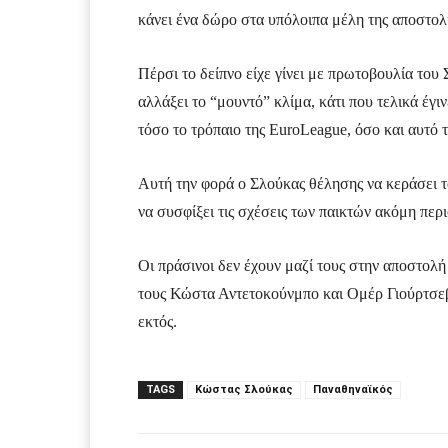
κάνει ένα δώρο στα υπόλοιπα μέλη της αποστολ
Πέρσι το δείπνο είχε γίνει με πρωτοβουλία το
αλλάξει το “μουντό” κλίμα, κάτι που τελικά έγι
τόσο το τρόπαιο της EuroLeague, όσο και αυτό
Αυτή την φορά ο Σλούκας θέλησης να κεράσει το
να συσφίξει τις σχέσεις των παικτών ακόμη περ
Οι πράσινοι δεν έχουν μαζί τους στην αποστολ
τους Κώστα Αντετοκούνμπο και Ομέρ Γιούρτσεβε
εκτός.
TAGS
Κώστας Σλούκας
Παναθηναϊκός