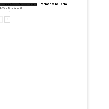
ρωτοσέλιδο Paomagazine
Paomagazine Team
-
 Νοεμβρίου, 2025
πέκτησε το δικό του εξώφυλλο ώστε να σας μεταφέρει τον παλμό των ειδήσεων γύρω από την μεγαλύτερη ομάδα της Ελλάδας. Σε κάθε...