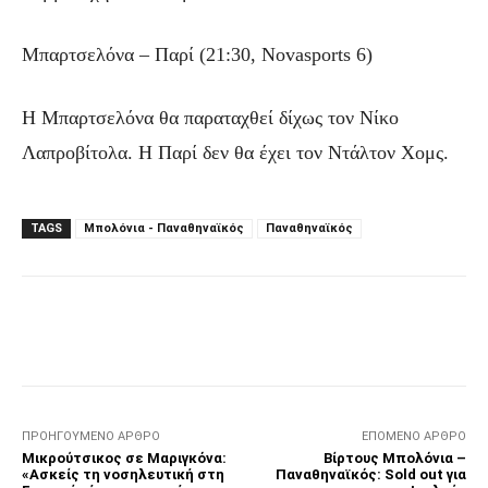
Μπαρτσελόνα – Παρί (21:30, Novasports 6)
Η Μπαρτσελόνα θα παραταχθεί δίχως τον Νίκο
Λαπροβίτολα. Η Παρί δεν θα έχει τον Ντάλτον Χομς.
TAGS
Μπολόνια - Παναθηναϊκός
Παναθηναϊκός
Facebook
Τυπώνω
Viber
C
ΠΡΟΗΓΟΎΜΕΝΟ ΆΡΘΡΟ
ΕΠΌΜΕΝΟ ΆΡΘΡΟ
Μικρούτσικος σε Μαριγκόνα:
Βίρτους Μπολόνια –
«Ασκείς τη νοσηλευτική στη
Παναθηναϊκός: Sold out για