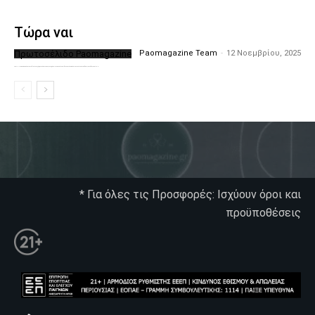
Τώρα ναι
Πρωτοσέλιδο Paomagazine
Paomagazine Team
-
12 Νοεμβρίου, 2025
Το PAOMagazine απέκτησε το δικό του εξώφυλλο ώστε να σας μεταφέρει τον παλμό των ειδήσεων γύρω από την μεγαλύτερη ομάδα της Ελλάδας. Σε κάθε...
* Για όλες τις Προσφορές: Ισχύουν όροι και
προϋποθέσεις