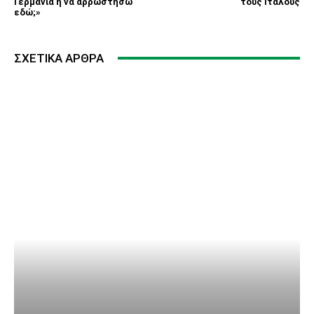
Γερμανία ή να αρρωστήσω
τους Ιταλούς
εδώ;»
ΣΧΕΤΙΚΆ ΆΡΘΡΑ