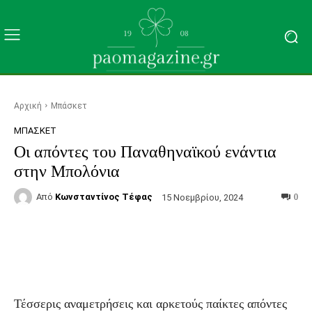
Αρχική
Μπάσκετ
ΜΠΆΣΚΕΤ
Οι απόντες του Παναθηναϊκού ενάντια
στην Μπολόνια
Από
Κωνσταντίνος Τέφας
15 Νοεμβρίου, 2024
0
Facebook
Τυπώνω
Viber
C
Τέσσερις αναμετρήσεις και αρκετούς παίκτες απόντες