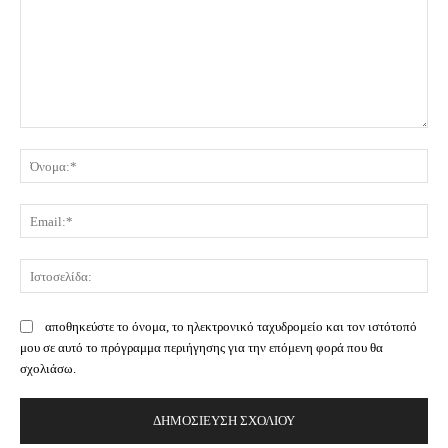
Σχόλιο:
Όν
Ema
Ισ
αποθηκεύστε το όνομα, το ηλεκτρονικό ταχυδρομείο και τον ιστότοπό
μου σε αυτό το πρόγραμμα περιήγησης για την επόμενη φορά που θα
σχολιάσω.