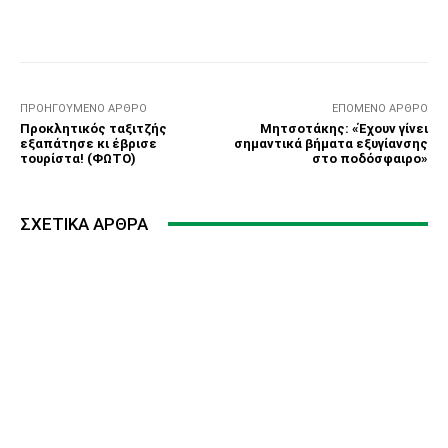
Facebook
Τυπώνω
Viber
C
ΠΡΟΗΓΟΎΜΕΝΟ ΆΡΘΡΟ
ΕΠΌΜΕΝΟ ΆΡΘΡΟ
Προκλητικός ταξιτζής
Μητσοτάκης: «Έχουν γίνει
εξαπάτησε κι έβρισε
σημαντικά βήματα εξυγίανσης
τουρίστα! (ΦΩΤΟ)
στο ποδόσφαιρο»
ΣΧΕΤΙΚΆ ΆΡΘΡΑ