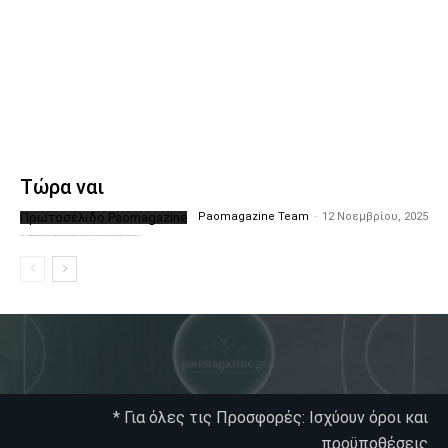
Τώρα ναι
Πρωτοσέλιδο Paomagazine
Paomagazine Team
-
12 Νοεμβρίου, 2025
Το PAOMagazine απέκτησε το δικό του εξώφυλλο ώστε να σας μεταφέρει τον παλμό των ειδήσεων γύρω από την μεγαλύτερη ομάδα της Ελλάδας. Σε κάθε...
* Για όλες τις Προσφορές: Ισχύουν όροι και
προϋποθέσεις