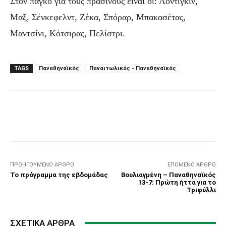
Στον πάγκο για τους πράσινους είναι οι: Λοντίγκιν,
Μαξ, Σένκεφελντ, Ζέκα, Σπόραρ, Μπακασέτας,
Μαντσίνι, Κότσιρας, Πελίστρι.
TAGS
Παναθηναϊκός
Παναιτωλικός - Παναθηναϊκός
Facebook
Τυπώνω
Viber
C
ΠΡΟΗΓΟΎΜΕΝΟ ΆΡΘΡΟ
ΕΠΌΜΕΝΟ ΆΡΘΡΟ
Το πρόγραμμα της εβδομάδας
Βουλιαγμένη – Παναθηναϊκός
13-7: Πρώτη ήττα για το
Τριφύλλι
ΣΧΕΤΙΚΆ ΆΡΘΡΑ