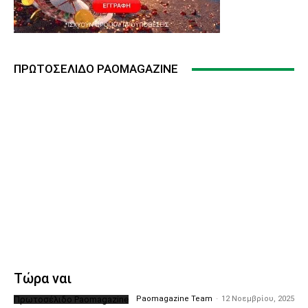
ΠΡΩΤΟΣΈΛΙΔΟ PAOMAGAZINE
Τώρα ναι
Πρωτοσέλιδο Paomagazine
Paomagazine Team
-
12 Νοεμβρίου, 2025