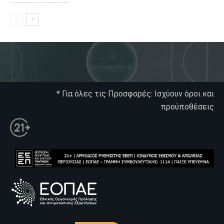
Το PAOMagazine απέκτησε το δικό του εξώφυλλο ώστε να σας μεταφέρει τον παλμό των ειδήσεων γύρω από την μεγαλύτερη ομάδα της Ελλάδας. Σε κάθε...
* Για όλες τις Προσφορές: Ισχύουν όροι και
προϋποθέσεις