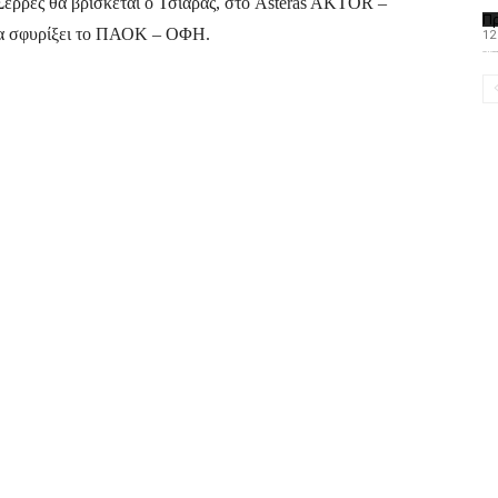
Σέρρες θα βρίσκεται ο Τσιάρας, στο Asteras AKTOR –
Π
θα σφυρίξει το ΠΑΟΚ – ΟΦΗ.
12
Το PAOMagazine α