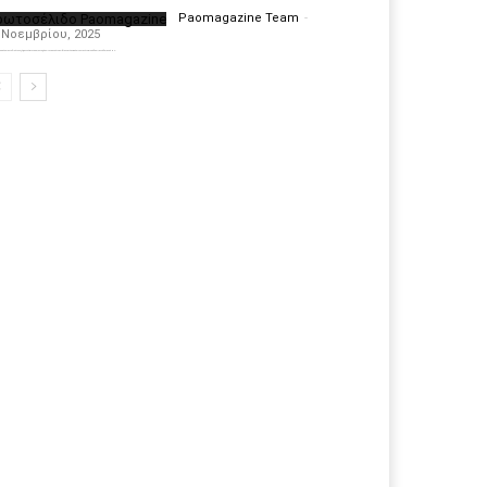
ρωτοσέλιδο Paomagazine
Paomagazine Team
-
 Νοεμβρίου, 2025
πέκτησε το δικό του εξώφυλλο ώστε να σας μεταφέρει τον παλμό των ειδήσεων γύρω από την μεγαλύτερη ομάδα της Ελλάδας. Σε κάθε...