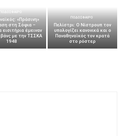
ΠΟΔΌΣΦΑΙΡΟ
ΠΟΔΌΣΦΑΙΡΟ
ναϊκός: «Πράσινη»
αση στη Σόφια –
Πελίστρι: Ο Νίστρουπ τον
 εισιτήρια έμειναν
υπολογίζει κανονικά και ο
εβάνς με την ΤΣΣΚΑ
Παναθηναϊκός τον κρατά
1948
στο ρόστερ