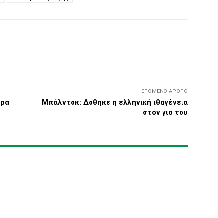
Τυπώνω
Viber
Copy URL
ΕΠΌΜΕΝΟ ΆΡΘΡΟ
τρα
Μπάλντοκ: Δόθηκε η ελληνική ιθαγένεια
στον γιο του