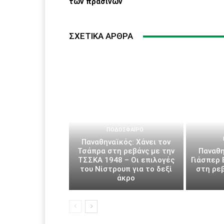
των πρασίνων
ΣΧΕΤΙΚΆ ΆΡΘΡΑ
ΠΟΔΌΣΦΑΙΡΟ
Παναθηναϊκός: Χάνει τον
Τσάπρα στη ρεβάνς με την
Παναθη
ΤΣΣΚΑ 1948 – Οι επιλογές
Γιάσπερ
του Νίστρουπ για το δεξί
στη ρε
άκρο