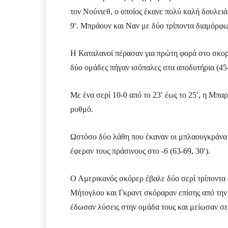
τον Νούνιεθ, ο οποίος έκανε πολύ καλή δουλει
9′. Μπράουν και Ναν με δύο τρίποντα διαμόρφω
Η Καταλανοί πέρασαν για πρώτη φορά στο σκορ 
δύο ομάδες πήγαν ισόπαλες στα αποδυτήρια (45-
Με ένα σερί 10-0 από το 23′ έως το 25′, η Μπα
ρυθμό.
Ωστόσο δύο λάθη που έκαναν οι μπλαουγκράνα κ
έφεραν τους πράσινους στο -6 (63-69, 30′).
Ο Αμερικανός σκόρερ έβαλε δύο σερί τρίποντα σ
Μήτογλου και Γκραντ σκόραραν επίσης από την π
έδωσαν λύσεις στην ομάδα τους και μείωσαν σε 