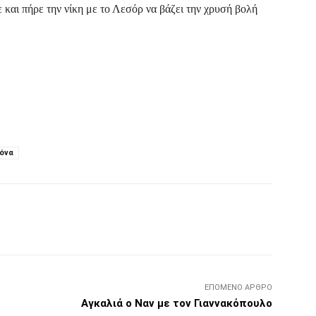
και πήρε την νίκη με το Λεσόρ να βάζει την χρυσή βολή
όνα
Τυπώνω
Viber
Copy URL
ΕΠΌΜΕΝΟ ΆΡΘΡΟ
Αγκαλιά ο Ναν με τον Γιαννακόπουλο