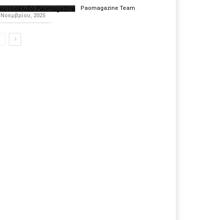
ρωτοσέλιδο Paomagazine
Paomagazine Team
-
 Νοεμβρίου, 2025
πέκτησε το δικό του εξώφυλλο ώστε να σας μεταφέρει τον παλμό των ειδήσεων γύρω από την μεγαλύτερη ομάδα της Ελλάδας. Σε κάθε...