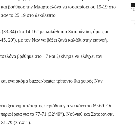
Π
ά και βοήθησε την Μπαρτσελόνα να ισοφαρίσει σε 19-19 στο
12
σαν το 25-19 στο δεκάλεπτο.
Το PAOMagazine α
(33-34) στο 14’16” με καλάθι του Σατοράνσκι, όμως οι
45, 20′), με τον Ναν να βάζει ξανά καλάθι στην εκπνοή.
ρτσελόνα βρέθηκε στο +7 και ξεκίνησε να ελέγχει τον
αι ένα ακόμα buzzer-beater τρίποντο δια χειρός Ναν
το ξεκίνημα τέταρτης περιόδου για να κάνει το 69-69. Οι
εριφέρεια για το 77-71 (32’49”). Νούνιεθ και Σατοράνσκι
81-79 (35’41”).