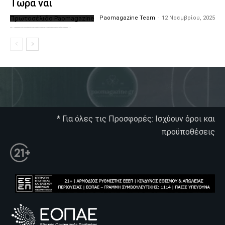
Τώρα ναι
Πρωτοσέλιδο Paomagazine
Paomagazine Team
-
12 Νοεμβρίου, 2025
Το PAOMagazine απέκτησε το δικό του εξώφυλλο ώστε να σας μεταφέρει τον παλμό των ειδήσεων γύρω από την μεγαλύτερη ομάδα της Ελλάδας. Σε κάθε...
* Για όλες τις Προσφορές: Ισχύουν όροι και
προϋποθέσεις