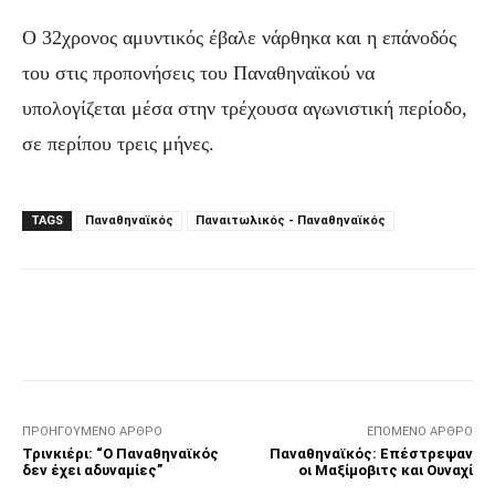
Ο 32χρονος αμυντικός έβαλε νάρθηκα και η επάνοδός
του στις προπονήσεις του Παναθηναϊκού να
υπολογίζεται μέσα στην τρέχουσα αγωνιστική περίοδο,
σε περίπου τρεις μήνες.
TAGS
Παναθηναϊκός
Παναιτωλικός - Παναθηναϊκός
Facebook
Τυπώνω
Viber
C
ΠΡΟΗΓΟΎΜΕΝΟ ΆΡΘΡΟ
ΕΠΌΜΕΝΟ ΆΡΘΡΟ
Τρινκιέρι: “Ο Παναθηναϊκός
Παναθηναϊκός: Επέστρεψαν
δεν έχει αδυναμίες”
οι Μαξίμοβιτς και Ουναχί