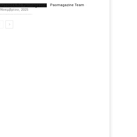
ρωτοσέλιδο Paomagazine
Paomagazine Team
-
 Νοεμβρίου, 2025
πέκτησε το δικό του εξώφυλλο ώστε να σας μεταφέρει τον παλμό των ειδήσεων γύρω από την μεγαλύτερη ομάδα της Ελλάδας. Σε κάθε...