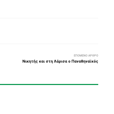
Τυπώνω
Viber
Copy URL
ΕΠΌΜΕΝΟ ΆΡΘΡΟ
Νικητής και στη Λάρισα ο Παναθηναϊκός