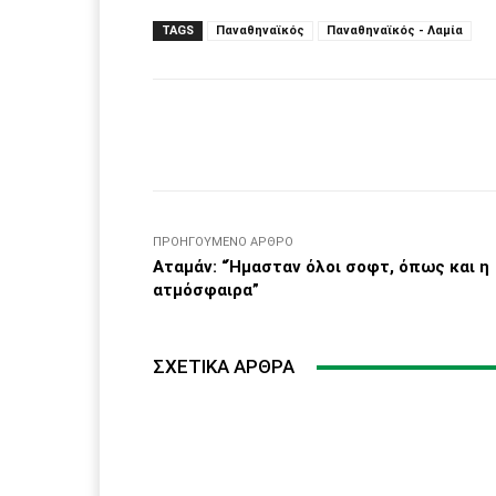
TAGS
Παναθηναϊκός
Παναθηναϊκός - Λαμία
Facebook
μερίδιο
ΠΡΟΗΓΟΎΜΕΝΟ ΆΡΘΡΟ
Αταμάν: “Ήμασταν όλοι σοφτ, όπως και η
ατμόσφαιρα”
ΣΧΕΤΙΚΆ ΆΡΘΡΑ