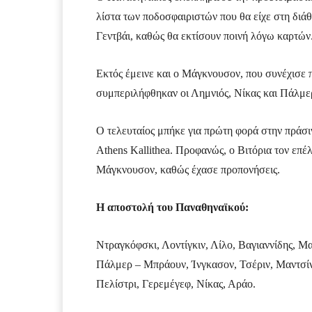
λίστα των ποδοσφαιριστών που θα είχε στη διάθ
Γεντβάι, καθώς θα εκτίσουν ποινή λόγω καρτών
Εκτός έμεινε και ο Μάγκνουσον, που συνέχισε 
συμπεριλήφθηκαν οι Λημνιός, Νίκας και Πάλμ
Ο τελευταίος μπήκε για πρώτη φορά στην πράσιν
Athens Kallithea. Προφανώς, ο Βιτόρια τον επέλ
Μάγκνουσον, καθώς έχασε προπονήσεις.
Η αποστολή του Παναθηναϊκού:
Ντραγκόφσκι, Λοντίγκιν, Λίλο, Βαγιαννίδης, Μα
Πάλμερ – Μπράουν, Ίνγκασον, Τσέριν, Μαντσίνι
Πελίστρι, Γερεμέγεφ, Νίκας, Αράο.