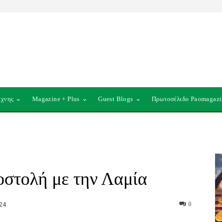
έχνης
Magazine + Plus
Guest Blogs
Πρωτοσέλιδο Paomagazi
οστολή με την Λαμία
24
0