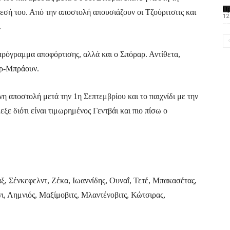
Π
εσή του. Από την αποστολή απουσιάζουν οι Τζούριτσιτς και
12
.
Το PAOMagazine α
πρόγραμμα αποφόρτισης, αλλά και ο Σπόραρ. Αντίθετα,
ερ-Μπράουν.
η αποστολή μετά την 1η Σεπτεμβρίου και το παιχνίδι με την
εξε διότι είναι τιμωρημένος Γεντβάι και πιο πίσω ο
ξ, Σένκεφελντ, Ζέκα, Ιωαννίδης, Ουναΐ, Τετέ, Μπακασέτας,
, Λημνιός, Μαξίμοβιτς, Μλαντένοβιτς, Κώτσιρας,