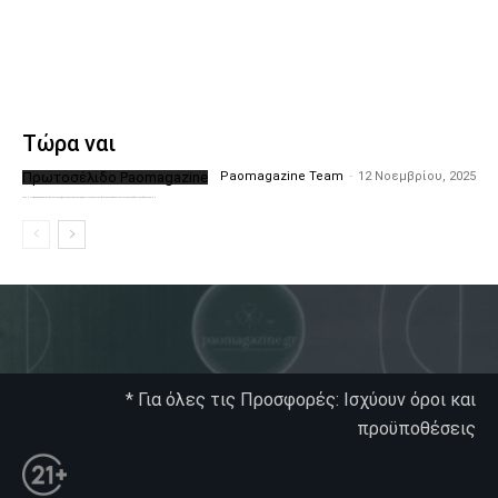
Τώρα ναι
Πρωτοσέλιδο Paomagazine
Paomagazine Team
-
12 Νοεμβρίου, 2025
Το PAOMagazine απέκτησε το δικό του εξώφυλλο ώστε να σας μεταφέρει τον παλμό των ειδήσεων γύρω από την μεγαλύτερη ομάδα της Ελλάδας. Σε κάθε...
* Για όλες τις Προσφορές: Ισχύουν όροι και
προϋποθέσεις