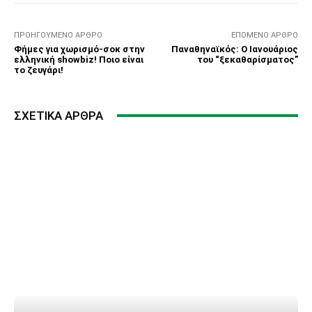
ΠΡΟΗΓΟΎΜΕΝΟ ΆΡΘΡΟ
ΕΠΌΜΕΝΟ ΆΡΘΡΟ
Φήμες για χωρισμό-σοκ στην
Παναθηναϊκός: Ο Ιανουάριος
ελληνική showbiz! Ποιο είναι
του “ξεκαθαρίσματος”
το ζευγάρι!
ΣΧΕΤΙΚΆ ΆΡΘΡΑ