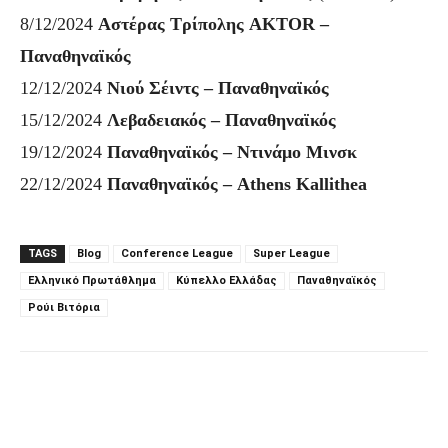
8/12/2024
Αστέρας Τρίπολης AKTOR –
Παναθηναϊκός
12/12/2024
Νιού Σέιντς – Παναθηναϊκός
15/12/2024
Λεβαδειακός – Παναθηναϊκός
19/12/2024
Παναθηναϊκός – Ντινάμο Μινσκ
22/12/2024
Παναθηναϊκός – Athens Kallithea
TAGS
Blog
Conference League
Super League
Ελληνικό Πρωτάθλημα
Κύπελλο Ελλάδας
Παναθηναϊκός
Ρούι Βιτόρια
Facebook
Τυπώνω
Viber
C