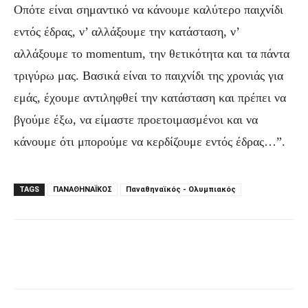
Οπότε είναι σημαντικό να κάνουμε καλύτερο παιχνίδι
εντός έδρας, ν’ αλλάξουμε την κατάσταση, ν’
αλλάξουμε το momentum, την θετικότητα και τα πάντα
τριγύρω μας. Βασικά είναι το παιχνίδι της χρονιάς για
εμάς, έχουμε αντιληφθεί την κατάσταση και πρέπει να
βγούμε έξω, να είμαστε προετοιμασμένοι και να
κάνουμε ότι μπορούμε να κερδίζουμε εντός έδρας…”.
TAGS
ΠΑΝΑΘΗΝΑΪΚΟΣ
Παναθηναϊκός - Ολυμπιακός
Facebook
Τυπώνω
Viber
C