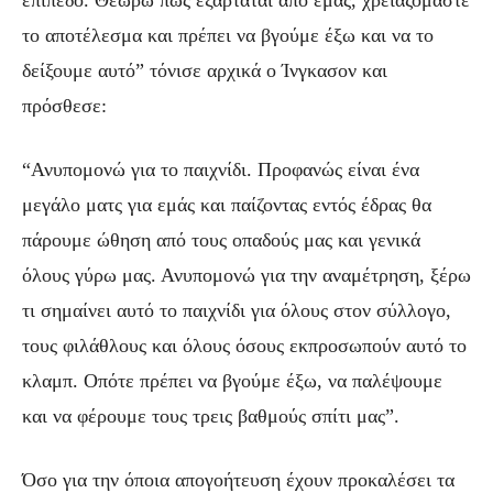
το αποτέλεσμα και πρέπει να βγούμε έξω και να το
δείξουμε αυτό” τόνισε αρχικά ο Ίνγκασον και
πρόσθεσε:
“Ανυπομονώ για το παιχνίδι. Προφανώς είναι ένα
μεγάλο ματς για εμάς και παίζοντας εντός έδρας θα
πάρουμε ώθηση από τους οπαδούς μας και γενικά
όλους γύρω μας. Ανυπομονώ για την αναμέτρηση, ξέρω
τι σημαίνει αυτό το παιχνίδι για όλους στον σύλλογο,
τους φιλάθλους και όλους όσους εκπροσωπούν αυτό το
κλαμπ. Οπότε πρέπει να βγούμε έξω, να παλέψουμε
και να φέρουμε τους τρεις βαθμούς σπίτι μας”.
Όσο για την όποια απογοήτευση έχουν προκαλέσει τα