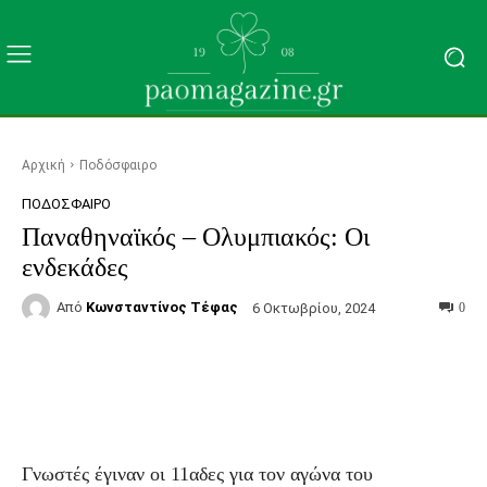
Αρχική
Ποδόσφαιρο
ΠΟΔΌΣΦΑΙΡΟ
Παναθηναϊκός – Ολυμπιακός: Οι
ενδεκάδες
Από
Κωνσταντίνος Τέφας
6 Οκτωβρίου, 2024
0
Facebook
Τυπώνω
Viber
C
Γνωστές έγιναν οι 11αδες για τον αγώνα του