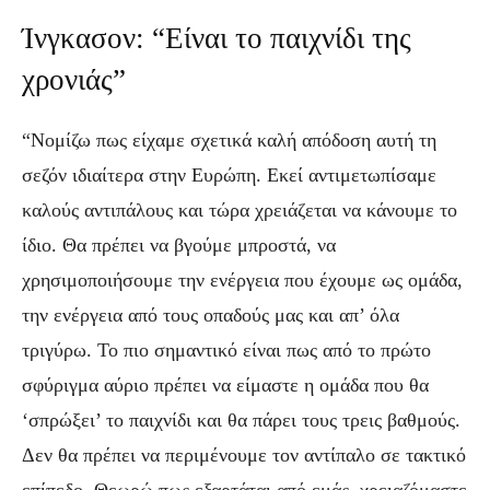
Ίνγκασον: “Είναι το παιχνίδι της
χρονιάς”
“Νομίζω πως είχαμε σχετικά καλή απόδοση αυτή τη
σεζόν ιδιαίτερα στην Ευρώπη. Εκεί αντιμετωπίσαμε
καλούς αντιπάλους και τώρα χρειάζεται να κάνουμε το
ίδιο. Θα πρέπει να βγούμε μπροστά, να
χρησιμοποιήσουμε την ενέργεια που έχουμε ως ομάδα,
την ενέργεια από τους οπαδούς μας και απ’ όλα
τριγύρω. Το πιο σημαντικό είναι πως από το πρώτο
σφύριγμα αύριο πρέπει να είμαστε η ομάδα που θα
‘σπρώξει’ το παιχνίδι και θα πάρει τους τρεις βαθμούς.
Δεν θα πρέπει να περιμένουμε τον αντίπαλο σε τακτικό
επίπεδο. Θεωρώ πως εξαρτάται από εμάς, χρειαζόμαστε