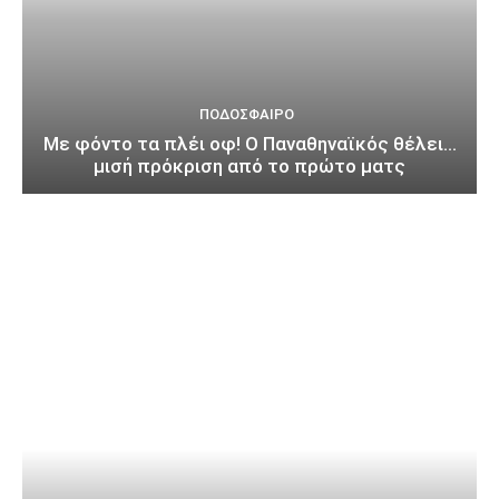
ΠΟΔΌΣΦΑΙΡΟ
Με φόντο τα πλέι οφ! Ο Παναθηναϊκός θέλει…
μισή πρόκριση από το πρώτο ματς