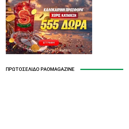
ΠΡΩΤΟΣΈΛΙΔΟ PAOMAGAZINE