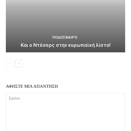
ΠΟΔΌΣΦΑΙΡΟ
Και ο Ντέσερς στην ευρωπαϊκή λίστα!
ΑΦΗΣΤΕ ΜΙΑ ΑΠΑΝΤΗΣΗ