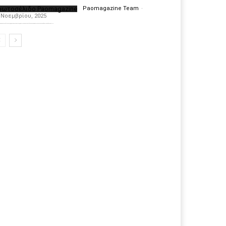
ρωτοσέλιδο Paomagazine
Paomagazine Team
-
 Νοεμβρίου, 2025
πέκτησε το δικό του εξώφυλλο ώστε να σας μεταφέρει τον παλμό των ειδήσεων γύρω από την μεγαλύτερη ομάδα της Ελλάδας. Σε κάθε...