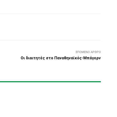
Τυπώνω
Viber
Copy URL
ΕΠΌΜΕΝΟ ΆΡΘΡΟ
Οι διαιτητές στο Παναθηναϊκός-Μπάγερν