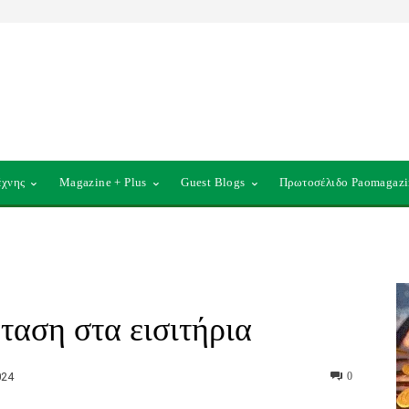
έχνης
Magazine + Plus
Guest Blogs
Πρωτοσέλιδο Paomagazi
αση στα εισιτήρια
024
0