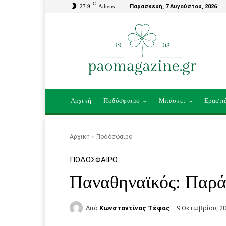
C
27.9
Athens
Παρασκευή, 7 Αυγούστου, 2026
Αρχική
Ποδόσφαιρο
Μπάσκετ
Ερασιτ
Αρχική
Ποδόσφαιρο
ΠΟΔΌΣΦΑΙΡΟ
Παναθηναϊκός: Παράτ
Από
Κωνσταντίνος Τέφας
9 Οκτωβρίου, 2